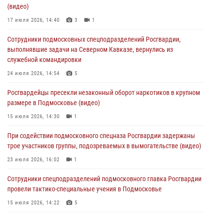
(видео)
изготовлении поддельных документов (видео)
17 июля 2026, 14:40
3
1
05 августа 2026, 15:48
1
Сотрудники подмосковных спецподразделений Росгвардии,
Сотрудники спецподразделения подмосковного главка Росгвардии
выполнявшие задачи на Северном Кавказе, вернулись из
отработали навыки огневой подготовки на комплексных учениях
служебной командировки
04 августа 2026, 12:21
4
24 июля 2026, 14:54
5
За прошедший месяц росгвардейцы 7386 раз выезжали по
Росгвардейцы пресекли незаконный оборот наркотиков в крупном
сигналам «Тревога» с охраняемых объектов в Подмосковье
размере в Подмосковье (видео)
04 августа 2026, 12:15
15 июля 2026, 14:30
1
Росгвардейцы пресекли кражу из супермаркета в Подмосковье
При содействии подмосковного спецназа Росгвардии задержаны
(видео)
трое участников группы, подозреваемых в вымогательстве (видео)
03 августа 2026, 15:32
1
23 июля 2026, 16:02
1
Сотрудники спецподразделений подмосковного главка Росгвардии
провели тактико-специальные учения в Подмосковье
15 июля 2026, 14:22
5