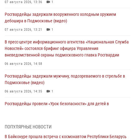
07 августа 2026, 13:36
1
Росгвардейцы задержали вооруженного холодным оружием
дебошира в Подмосковье (видео)
07 августа 2026, 13:21
1
В пресс-центре информационного агентства «Национальная Служба
Новостей» состоялся брифинг офицера Управления
вневедомственной охраны подмосковного главка Росгвардии
06 августа 2026, 14:58
Росгвардейцы задержали мужчину, подозреваемого в стрельбе в
Подмосковье (видео)
06 августа 2026, 14:35
1
Росгвардейцы провели «Урок безопасности» для детей в
Подмосковье
05 августа 2026, 15:52
4
ПОПУЛЯРНЫЕ НОВОСТИ
При содействии подмосковного спецназа Росгвардии задержаны
В Байконуре прошла встреча с космонавтом Республики Беларусь
подозреваемые в организации незаконной миграции и