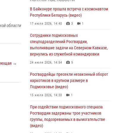
05 августа 2026, 15:52
4
В Байконуре прошла встреча с космонавтом
При содействии подмосковного спецназа
Республики Беларусь (видео)
Росгвардии задержаны подозреваемые в
17 июля 2026, 14:40
3
1
кой области
организации незаконной миграции и
изготовлении поддельных документов
Сотрудники подмосковных
(видео)
спецподразделений Росгвардии,
выполнявшие задачи на Северном Кавказе,
05 августа 2026, 15:48
1
вернулись из служебной командировки
Сотрудники спецподразделения
ующая →
24 июля 2026, 14:54
5
подмосковного главка Росгвардии
отработали навыки огневой подготовки на
Росгвардейцы пресекли незаконный оборот
комплексных учениях
наркотиков в крупном размере в
Подмосковье (видео)
04 августа 2026, 12:21
4
15 июля 2026, 14:30
1
За прошедший месяц росгвардейцы 7386 раз
выезжали по сигналам «Тревога» с
При содействии подмосковного спецназа
охраняемых объектов в Подмосковье
Росгвардии задержаны трое участников
группы, подозреваемых в вымогательстве
04 августа 2026, 12:15
(видео)
Росгвардейцы пресекли кражу из