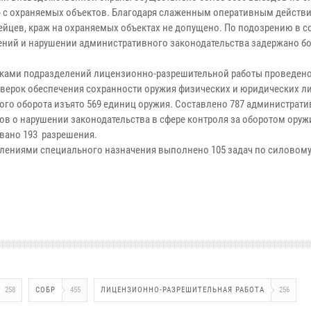
» с охраняемых объектов. Благодаря слаженным оперативным действ
ейцев, краж на охраняемых объектах не допущено. По подозрению в 
ений и нарушении административного законодательства задержано б
ками подразделений лицензионно-разрешительной работы проведено
оверок обеспечения сохранности оружия физических и юридических ли
ого оборота изъято 569 единиц оружия. Составлено 787 администрат
ов о нарушении законодательства в сфере контроля за оборотом оруж
вано 193 разрешения.
лениями специального назначения выполнено 105 задач по силовом
258
СОБР
455
ЛИЦЕНЗИОННО-РАЗРЕШИТЕЛЬНАЯ РАБОТА
256