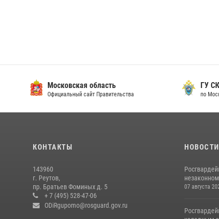
Московская область
ГУ СК
Официальный сайт Правительства
по Мос
КОНТАКТЫ
НОВОСТ
143960
Росгвардей
г. Реутов,
незаконном 
пр. Братьев Фоминых д. 5
07 августа 20
+ 7 (495) 528-47-06
ODiRgupomo@rosguard.gov.ru
Росгвардей