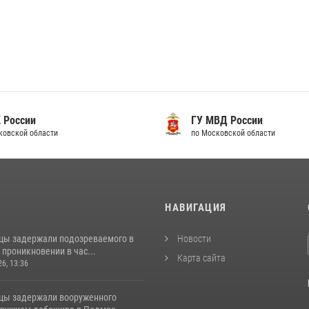
 России
ГУ МВД России
ковской области
по Московской области
И
НАВИГАЦИЯ
цы задержали подозреваемого в
Новости
проникновении в час...
Карта сайта
26, 13:36
цы задержали вооруженного