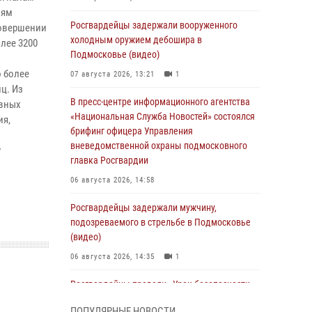
иям
Росгвардейцы задержали вооруженного
совершении
холодным оружием дебошира в
олее 3200
Подмосковье (видео)
 более
07 августа 2026, 13:21
1
ц. Из
В пресс-центре информационного агентства
ивных
«Национальная Служба Новостей» состоялся
ия,
брифинг офицера Управления
вневедомственной охраны подмосковного
у
главка Росгвардии
06 августа 2026, 14:58
Росгвардейцы задержали мужчину,
подозреваемого в стрельбе в Подмосковье
(видео)
06 августа 2026, 14:35
1
Росгвардейцы провели «Урок безопасности»
для детей в Подмосковье
ПОПУЛЯРНЫЕ НОВОСТИ