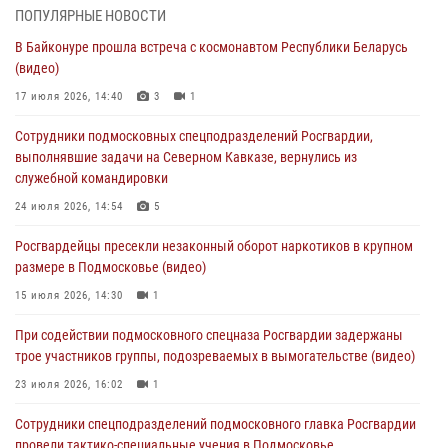
05 августа 2026, 15:48
1
ПОПУЛЯРНЫЕ НОВОСТИ
В Байконуре прошла встреча с космонавтом Республики Беларусь
Сотрудники спецподразделения подмосковного главка Росгвардии
(видео)
отработали навыки огневой подготовки на комплексных учениях
17 июля 2026, 14:40
3
1
04 августа 2026, 12:21
4
Сотрудники подмосковных спецподразделений Росгвардии,
За прошедший месяц росгвардейцы 7386 раз выезжали по
выполнявшие задачи на Северном Кавказе, вернулись из
сигналам «Тревога» с охраняемых объектов в Подмосковье
служебной командировки
04 августа 2026, 12:15
24 июля 2026, 14:54
5
Росгвардейцы пресекли кражу из супермаркета в Подмосковье
Росгвардейцы пресекли незаконный оборот наркотиков в крупном
(видео)
размере в Подмосковье (видео)
03 августа 2026, 15:32
1
15 июля 2026, 14:30
1
Росгвардейцы пресекли кражу сантехники, совершённую
При содействии подмосковного спецназа Росгвардии задержаны
«семейным подрядом» в Подмосковье (видео)
трое участников группы, подозреваемых в вымогательстве (видео)
03 августа 2026, 15:08
1
23 июля 2026, 16:02
1
Сотрудники спецподразделений подмосковного главка Росгвардии
провели тактико-специальные учения в Подмосковье