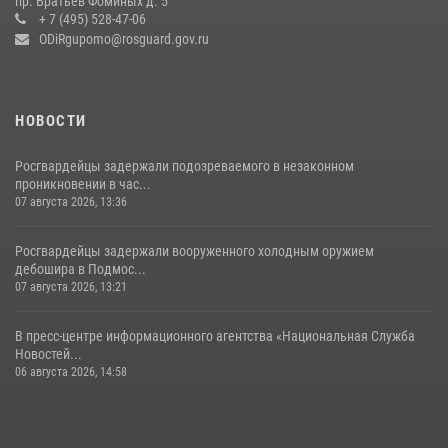
пр. Братьев Фоминых д. 5
+ 7 (495) 528-47-06
14 июля 2026, 15:13
3
ODiRgupomo@rosguard.gov.ru
НОВОСТИ
Росгвардейцы задержали подозреваемого в незаконном
проникновении в час...
07 августа 2026, 13:36
Росгвардейцы задержали вооруженного холодным оружием
дебошира в Подмос...
07 августа 2026, 13:21
В пресс-центре информационного агентства «Национальная Служба
Новостей...
06 августа 2026, 14:58