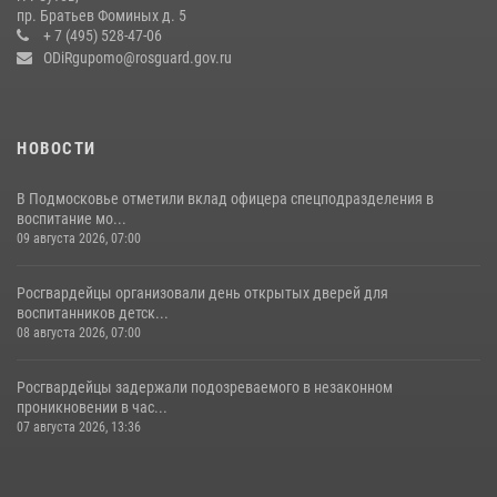
Росгвардейцы открыли свои двери для школьников в Подмосковье
пр. Братьев Фоминых д. 5
+ 7 (495) 528-47-06
18 июля 2026, 07:03
9
ODiRgupomo@rosguard.gov.ru
НОВОСТИ
В Подмосковье отметили вклад офицера спецподразделения в
воспитание мо...
09 августа 2026, 07:00
Росгвардейцы организовали день открытых дверей для
воспитанников детск...
08 августа 2026, 07:00
Росгвардейцы задержали подозреваемого в незаконном
проникновении в час...
07 августа 2026, 13:36