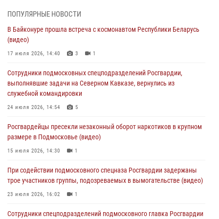
06 августа 2026, 14:35
1
ПОПУЛЯРНЫЕ НОВОСТИ
Росгвардейцы провели «Урок безопасности» для детей в
В Байконуре прошла встреча с космонавтом Республики Беларусь
Подмосковье
(видео)
05 августа 2026, 15:52
4
17 июля 2026, 14:40
3
1
При содействии подмосковного спецназа Росгвардии задержаны
Сотрудники подмосковных спецподразделений Росгвардии,
подозреваемые в организации незаконной миграции и
выполнявшие задачи на Северном Кавказе, вернулись из
изготовлении поддельных документов (видео)
служебной командировки
05 августа 2026, 15:48
1
24 июля 2026, 14:54
5
Сотрудники спецподразделения подмосковного главка Росгвардии
Росгвардейцы пресекли незаконный оборот наркотиков в крупном
отработали навыки огневой подготовки на комплексных учениях
размере в Подмосковье (видео)
04 августа 2026, 12:21
4
15 июля 2026, 14:30
1
За прошедший месяц росгвардейцы 7386 раз выезжали по
При содействии подмосковного спецназа Росгвардии задержаны
сигналам «Тревога» с охраняемых объектов в Подмосковье
трое участников группы, подозреваемых в вымогательстве (видео)
04 августа 2026, 12:15
23 июля 2026, 16:02
1
Сотрудники спецподразделений подмосковного главка Росгвардии