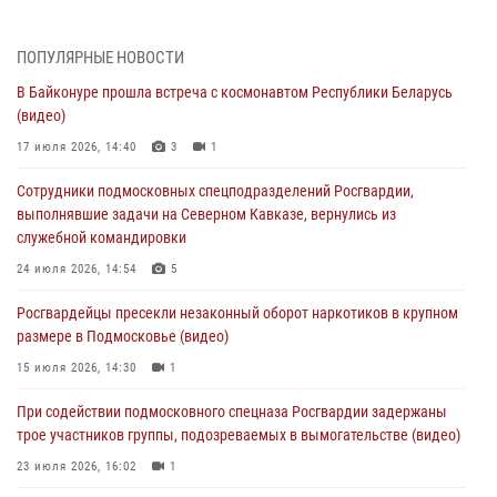
05 августа 2026, 15:52
4
ПОПУЛЯРНЫЕ НОВОСТИ
При содействии подмосковного спецназа Росгвардии задержаны
В Байконуре прошла встреча с космонавтом Республики Беларусь
подозреваемые в организации незаконной миграции и
(видео)
изготовлении поддельных документов (видео)
17 июля 2026, 14:40
3
1
05 августа 2026, 15:48
1
Сотрудники подмосковных спецподразделений Росгвардии,
Сотрудники спецподразделения подмосковного главка Росгвардии
выполнявшие задачи на Северном Кавказе, вернулись из
отработали навыки огневой подготовки на комплексных учениях
служебной командировки
04 августа 2026, 12:21
4
24 июля 2026, 14:54
5
За прошедший месяц росгвардейцы 7386 раз выезжали по
Росгвардейцы пресекли незаконный оборот наркотиков в крупном
сигналам «Тревога» с охраняемых объектов в Подмосковье
размере в Подмосковье (видео)
04 августа 2026, 12:15
15 июля 2026, 14:30
1
Росгвардейцы пресекли кражу из супермаркета в Подмосковье
При содействии подмосковного спецназа Росгвардии задержаны
(видео)
трое участников группы, подозреваемых в вымогательстве (видео)
03 августа 2026, 15:32
1
23 июля 2026, 16:02
1