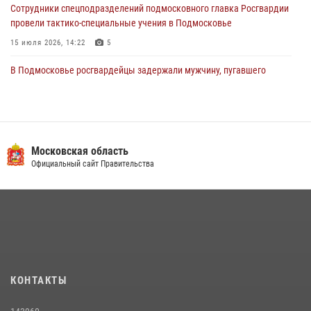
Сотрудники спецподразделений подмосковного главка Росгвардии
провели тактико-специальные учения в Подмосковье
15 июля 2026, 14:22
5
В Подмосковье росгвардейцы задержали мужчину, пугавшего
жильцов многоквартирного дома охотничьим карабином (видео)
16 июля 2026, 09:00
1
Росгвардейцы предотвратили массовый налет вражеских
беспилотников в ДНР
Московская область
Официальный сайт Правительства
22 июля 2026, 14:27
Росгвардейцы в Подмосковье задержали мужчину, находящегося в
федеральном розыске (видео)
22 июля 2026, 14:15
1
Росгвардейцы открыли свои двери для школьников в Подмосковье
18 июля 2026, 07:03
9
КОНТАКТЫ
В подмосковном главке Росгвардии выявили сильнейших