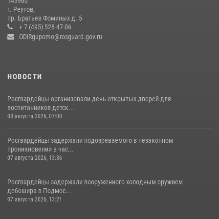
143960
сотрудников спецподразделений в преодолении полосы
г. Реутов,
препятствий со стрельбой
пр. Братьев Фоминых д. 5
+ 7 (495) 528-47-06
14 июля 2026, 15:13
3
ODiRgupomo@rosguard.gov.ru
НОВОСТИ
Росгвардейцы организовали день открытых дверей для
воспитанников детск...
08 августа 2026, 07:00
Росгвардейцы задержали подозреваемого в незаконном
проникновении в час...
07 августа 2026, 13:36
Росгвардейцы задержали вооруженного холодным оружием
дебошира в Подмос...
07 августа 2026, 13:21