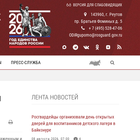
ВЕРСИЯ ДЛЯ СЛАБОВИДЯЩИХ
К
143960, г. Реутов
пр. Братьев Фоминых д. 5
+ 7 (495) 528-47-06
ODiRgupomo@rosguard.gov.ru
Ы
ПРЕСС-СЛУЖБА
ЛЕНТА НОВОСТЕЙ
М
Росгвардейцы организовали день открытых
дверей для воспитанников детского лагеря в
Байконуре
слаженным и
08 августа 2026, 07:00
4