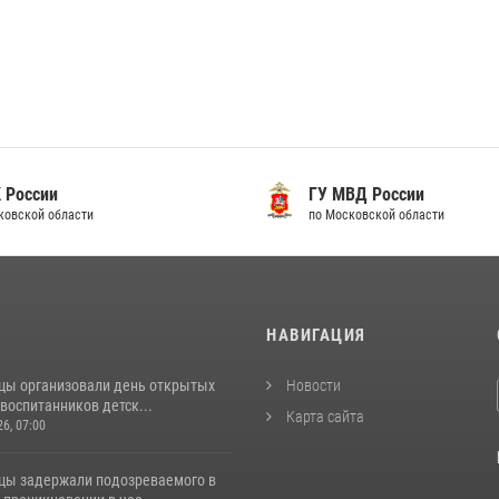
 России
ГУ МВД России
ковской области
по Московской области
И
НАВИГАЦИЯ
цы организовали день открытых
Новости
воспитанников детск...
Карта сайта
26, 07:00
цы задержали подозреваемого в