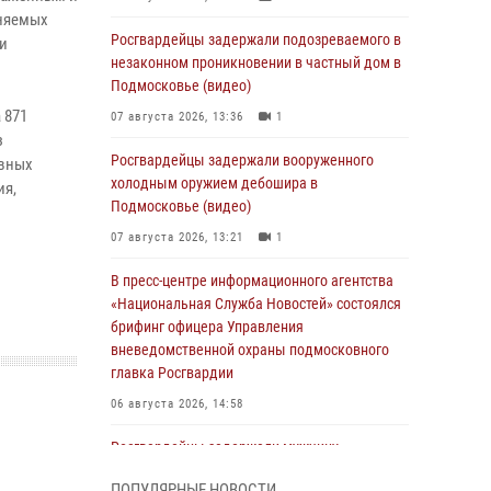
аняемых
Росгвардейцы задержали подозреваемого в
и
незаконном проникновении в частный дом в
Подмосковье (видео)
 871
07 августа 2026, 13:36
1
з
Росгвардейцы задержали вооруженного
ивных
холодным оружием дебошира в
ия,
Подмосковье (видео)
07 августа 2026, 13:21
1
В пресс-центре информационного агентства
«Национальная Служба Новостей» состоялся
брифинг офицера Управления
вневедомственной охраны подмосковного
главка Росгвардии
06 августа 2026, 14:58
Росгвардейцы задержали мужчину,
подозреваемого в стрельбе в Подмосковье
ПОПУЛЯРНЫЕ НОВОСТИ