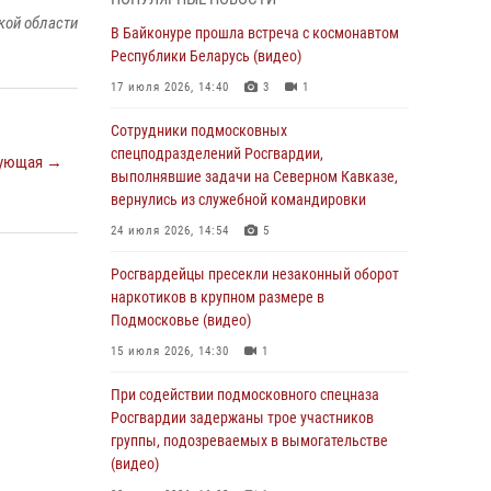
(видео)
кой области
В Байконуре прошла встреча с космонавтом
06 августа 2026, 14:35
1
Республики Беларусь (видео)
Росгвардейцы провели «Урок безопасности»
17 июля 2026, 14:40
3
1
для детей в Подмосковье
Сотрудники подмосковных
05 августа 2026, 15:52
4
спецподразделений Росгвардии,
ующая →
При содействии подмосковного спецназа
выполнявшие задачи на Северном Кавказе,
Росгвардии задержаны подозреваемые в
вернулись из служебной командировки
организации незаконной миграции и
24 июля 2026, 14:54
5
изготовлении поддельных документов
(видео)
Росгвардейцы пресекли незаконный оборот
наркотиков в крупном размере в
05 августа 2026, 15:48
1
Подмосковье (видео)
Сотрудники спецподразделения
15 июля 2026, 14:30
1
подмосковного главка Росгвардии
отработали навыки огневой подготовки на
При содействии подмосковного спецназа
комплексных учениях
Росгвардии задержаны трое участников
группы, подозреваемых в вымогательстве
04 августа 2026, 12:21
4
(видео)
За прошедший месяц росгвардейцы 7386 раз