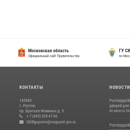
Московская область
ГУ СК
Официальный сайт Правительства
по Мос
КОНТАКТЫ
НОВОСТ
143960
Росгвардей
г. Реутов,
дверей для 
пр. Братьев Фоминых д. 5
08 августа 20
+ 7 (495) 528-47-06
ODiRgupomo@rosguard.gov.ru
Росгвардей