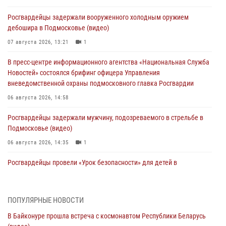
Росгвардейцы задержали вооруженного холодным оружием
дебошира в Подмосковье (видео)
07 августа 2026, 13:21
1
В пресс-центре информационного агентства «Национальная Служба
Новостей» состоялся брифинг офицера Управления
вневедомственной охраны подмосковного главка Росгвардии
06 августа 2026, 14:58
Росгвардейцы задержали мужчину, подозреваемого в стрельбе в
Подмосковье (видео)
06 августа 2026, 14:35
1
Росгвардейцы провели «Урок безопасности» для детей в
Подмосковье
05 августа 2026, 15:52
4
ПОПУЛЯРНЫЕ НОВОСТИ
При содействии подмосковного спецназа Росгвардии задержаны
В Байконуре прошла встреча с космонавтом Республики Беларусь
подозреваемые в организации незаконной миграции и