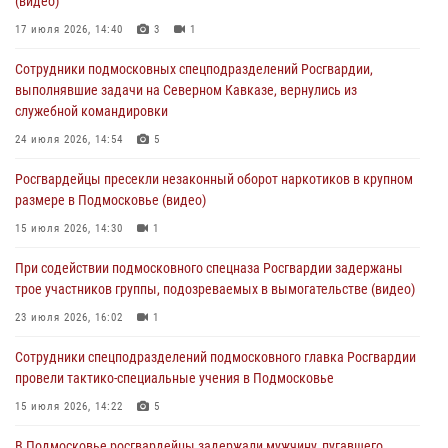
(видео)
изготовлении поддельных документов (видео)
17 июля 2026, 14:40
3
1
05 августа 2026, 15:48
1
Сотрудники подмосковных спецподразделений Росгвардии,
Сотрудники спецподразделения подмосковного главка Росгвардии
выполнявшие задачи на Северном Кавказе, вернулись из
отработали навыки огневой подготовки на комплексных учениях
служебной командировки
04 августа 2026, 12:21
4
24 июля 2026, 14:54
5
За прошедший месяц росгвардейцы 7386 раз выезжали по
Росгвардейцы пресекли незаконный оборот наркотиков в крупном
сигналам «Тревога» с охраняемых объектов в Подмосковье
размере в Подмосковье (видео)
04 августа 2026, 12:15
15 июля 2026, 14:30
1
Росгвардейцы пресекли кражу из супермаркета в Подмосковье
При содействии подмосковного спецназа Росгвардии задержаны
(видео)
трое участников группы, подозреваемых в вымогательстве (видео)
03 августа 2026, 15:32
1
23 июля 2026, 16:02
1
Сотрудники спецподразделений подмосковного главка Росгвардии
провели тактико-специальные учения в Подмосковье
15 июля 2026, 14:22
5
В Подмосковье росгвардейцы задержали мужчину, пугавшего