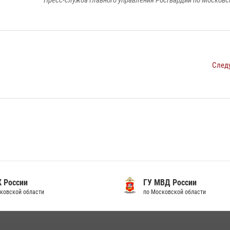
Пресс-служба Главного управления Росгвардии по Московс
След
 России
ГУ МВД России
ковской области
по Московской области