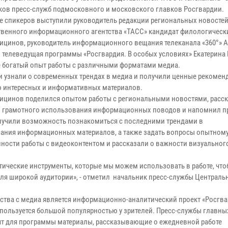
ков пресс-служб подмосковного и московского главков Росгвардии.
ве спикеров выступили руководитель редакции региональных новосте
твенного информационного агентства «ТАСС» кандидат филологическ
ицинов, руководитель информационного вещания телеканала «360°» 
и телеведущая программы «Росгвардия. В особых условиях» Екатерина
богатый опыт работы с различными форматами медиа.
и узнали о современных трендах в медиа и получили ценные рекомен
 интересных и информативных материалов.
ицинов поделился опытом работы с региональными новостями, расск
 грамотного использования информационных поводов и напомнил п
олучили возможность познакомиться с последними трендами в
сания информационных материалов, а также задать вопросы опытному 
ности работы с видеоконтентом и рассказали о важности визуального
ктические инструменты, которые мы можем использовать в работе, что
ля широкой аудитории», - отметил начальник пресс-службы Центральн
тва с медиа является информационно-аналитический проект «Росгва
и пользуется большой популярностью у зрителей. Пресс-службы главны
ят для программы материалы, рассказывающие о ежедневной работе