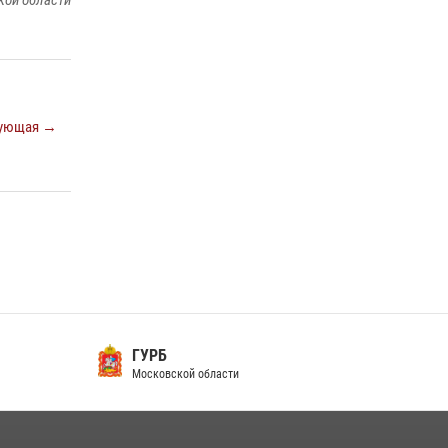
кой области
Росгвардейцы в Подмосковье задержали
мужчину, находящегося в федеральном
розыске (видео)
22 июля 2026, 14:15
1
В подмосковном главке Росгвардии выявили
ующая →
сильнейших сотрудников спецподразделений
в преодолении полосы препятствий со
стрельбой
14 июля 2026, 15:13
3
ГУРБ
Московской области