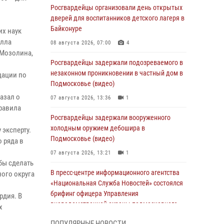
Росгвардейцы организовали день открытых
дверей для воспитанников детского лагеря в
й
Байконуре
их наук
Алла
08 августа 2026, 07:00
4
 Мозолина,
Росгвардейцы задержали подозреваемого в
незаконном проникновении в частный дом в
дации по
Подмосковье (видео)
азал о
07 августа 2026, 13:36
1
равила
Росгвардейцы задержали вооруженного
холодным оружием дебошира в
эксперту.
Подмосковье (видео)
 ряда в
07 августа 2026, 13:21
1
бы сделать
В пресс-центре информационного агентства
ого округа
«Национальная Служба Новостей» состоялся
брифинг офицера Управления
рдия. В
вневедомственной охраны подмосковного
х
главка Росгвардии
ПОПУЛЯРНЫЕ НОВОСТИ