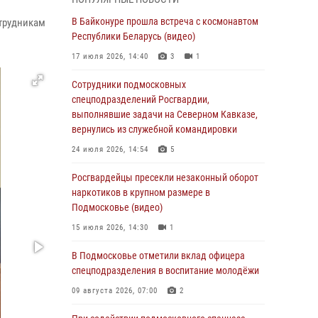
06 августа 2026, 14:58
В Байконуре прошла встреча с космонавтом
отрудникам
Росгвардейцы задержали мужчину,
Республики Беларусь (видео)
подозреваемого в стрельбе в Подмосковье
17 июля 2026, 14:40
3
1
(видео)
Сотрудники подмосковных
06 августа 2026, 14:35
1
спецподразделений Росгвардии,
Росгвардейцы провели «Урок безопасности»
выполнявшие задачи на Северном Кавказе,
для детей в Подмосковье
вернулись из служебной командировки
05 августа 2026, 15:52
4
24 июля 2026, 14:54
5
При содействии подмосковного спецназа
Росгвардейцы пресекли незаконный оборот
Росгвардии задержаны подозреваемые в
наркотиков в крупном размере в
организации незаконной миграции и
Подмосковье (видео)
изготовлении поддельных документов
15 июля 2026, 14:30
1
(видео)
В Подмосковье отметили вклад офицера
05 августа 2026, 15:48
1
спецподразделения в воспитание молодёжи
Сотрудники спецподразделения
09 августа 2026, 07:00
2
подмосковного главка Росгвардии
отработали навыки огневой подготовки на