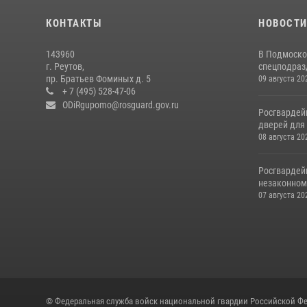
КОНТАКТЫ
НОВОСТ
143960
В Подмоско
г. Реутов,
спецподразд
пр. Братьев Фоминых д. 5
09 августа 20
+ 7 (495) 528-47-06
ODiRgupomo@rosguard.gov.ru
Росгвардей
дверей для 
08 августа 20
Росгвардей
незаконном 
07 августа 20
© Федеральная служба войск национальной гвардии Российской Фе