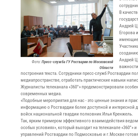
сотрудни
В качест
государс
Андрей Ц
Егорова 
имеющие 
Участник
созданию
Андрей Ц
Фото:
Пресс-служба ГУ Росгварии по Московской
важности
Области
построения текста. Сотрудники пресс-служб Росгвардии п
медиапространстве, отработать практические навыки напи
Журналисты телеканала «360°» продемонстрировали особен
современных медиа.
«Подобные мероприятия для нас - это ценные знания и пра
информацию о Росгвардии более доступной и интересной д
войск национальной гвардии полковник Илья Кренжель.
Так, ярким примером эффективного взаимодействия ведомс
особых условиях», который выходит на телеканале «360°» 
управлений Росгвардии по Подмосковью и г.Москве готов