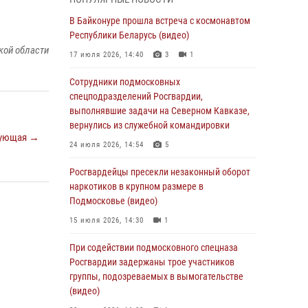
супермаркета в Подмосковье (видео)
В Байконуре прошла встреча с космонавтом
03 августа 2026, 15:32
1
Республики Беларусь (видео)
Росгвардейцы пресекли кражу сантехники,
кой области
17 июля 2026, 14:40
3
1
совершённую «семейным подрядом» в
Подмосковье (видео)
Сотрудники подмосковных
спецподразделений Росгвардии,
03 августа 2026, 15:08
1
выполнявшие задачи на Северном Кавказе,
В Подмосковье отметили годовщину со Дня
вернулись из служебной командировки
ующая →
образования ОМОН «Пересвет»
24 июля 2026, 14:54
5
02 августа 2026, 18:01
8
Росгвардейцы пресекли незаконный оборот
Офицер подмосковного главка Росгвардии
наркотиков в крупном размере в
стал гостем эфира «Радио 1»
Подмосковье (видео)
01 августа 2026, 17:57
15 июля 2026, 14:30
1
Росгвардейцы задержали рецидивиста,
При содействии подмосковного спецназа
подозреваемого в краже на крупную сумму в
Росгвардии задержаны трое участников
Подмосковье
группы, подозреваемых в вымогательстве
(видео)
31 июля 2026, 13:00