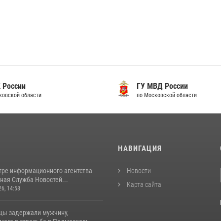
 России
ГУ МВД России
ковской области
по Московской области
И
НАВИГАЦИЯ
тре информационного агентства
Новости
ная Служба Новостей...
Карта сайта
26, 14:58
цы задержали мужчину,