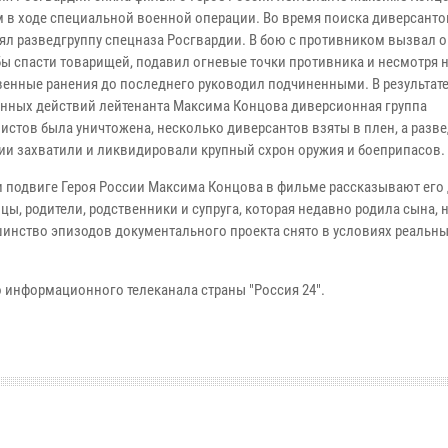
 в ходе специальной военной операции. Во время поиска диверсанто
ял разведгруппу спецназа Росгвардии. В бою с противником вызвал о
обы спасти товарищей, подавил огневые точки противника и несмотря 
енные ранения до последнего руководил подчиненными. В результат
нных действий лейтенанта Максима Концова диверсионная группа
истов была уничтожена, несколько диверсантов взяты в плен, а разв
ии захватили и ликвидировали крупный схрон оружия и боеприпасов.
и подвиге Героя России Максима Концова в фильме рассказывают его 
ы, родители, родственники и супруга, которая недавно родила сына, 
ьшинство эпизодов документального проекта снято в условиях реальн
 информационного телеканала страны "Россия 24".