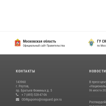
Московская область
ГУ СК
Официальный сайт Правительства
по Мос
КОНТАКТЫ
НОВОСТ
143960
В пресс-цен
г. Реутов,
«Националь
пр. Братьев Фоминых д. 5
06 августа 20
+ 7 (495) 528-47-06
ODiRgupomo@rosguard.gov.ru
Росгвардей