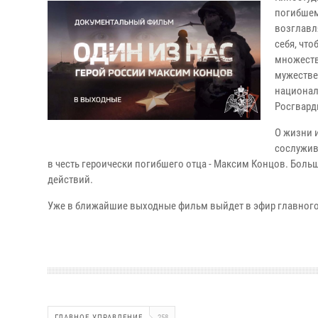
погибшем
возглавл
себя, чт
множеств
мужестве
национал
Росгвард
О жизни 
сослуживц
в честь героически погибшего отца - Максим Концов. Бол
действий.
Уже в ближайшие выходные фильм выйдет в эфир главного
ГЛАВНОЕ УПРАВЛЕНИЕ
258