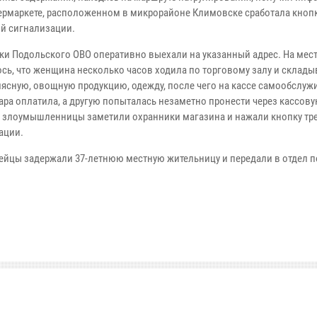
пермаркете, расположенном в микрорайоне Климовске сработала кноп
й сигнализации.
ки Подольского ОВО оперативно выехали на указанный адрес. На мес
сь, что женщина несколько часов ходила по торговому залу и склады
мясную, овощную продукцию, одежду, после чего на кассе самообслуж
вара оплатила, а другую попыталась незаметно пронести через кассов
 злоумышленницы заметили охранники магазина и нажали кнопку т
ации.
ейцы задержали 37-летнюю местную жительницу и передали в отдел 