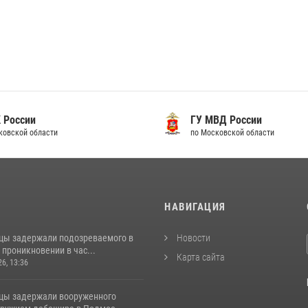
 России
ГУ МВД России
ковской области
по Московской области
И
НАВИГАЦИЯ
цы задержали подозреваемого в
Новости
проникновении в час...
Карта сайта
26, 13:36
цы задержали вооруженного