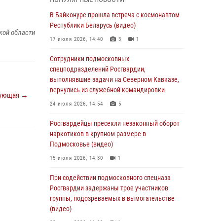
05 августа 2026, 15:52
4
В Байконуре прошла встреча с космонавтом
При содействии подмосковного спецназа
Республики Беларусь (видео)
кой области
Росгвардии задержаны подозреваемые в
17 июля 2026, 14:40
3
1
организации незаконной миграции и
изготовлении поддельных документов
Сотрудники подмосковных
(видео)
спецподразделений Росгвардии,
выполнявшие задачи на Северном Кавказе,
05 августа 2026, 15:48
1
вернулись из служебной командировки
ующая →
Сотрудники спецподразделения
24 июля 2026, 14:54
5
подмосковного главка Росгвардии
отработали навыки огневой подготовки на
Росгвардейцы пресекли незаконный оборот
комплексных учениях
наркотиков в крупном размере в
Подмосковье (видео)
04 августа 2026, 12:21
4
15 июля 2026, 14:30
1
За прошедший месяц росгвардейцы 7386 раз
выезжали по сигналам «Тревога» с
При содействии подмосковного спецназа
охраняемых объектов в Подмосковье
Росгвардии задержаны трое участников
группы, подозреваемых в вымогательстве
04 августа 2026, 12:15
(видео)
Росгвардейцы пресекли кражу из