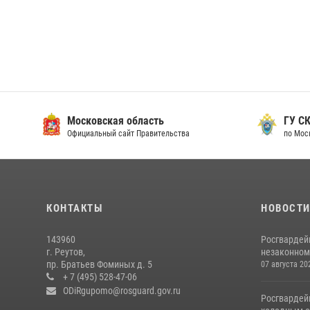
Московская область
ГУ СК
Официальный сайт Правительства
по Мос
КОНТАКТЫ
НОВОСТ
143960
Росгвардей
г. Реутов,
незаконном 
пр. Братьев Фоминых д. 5
07 августа 20
+ 7 (495) 528-47-06
ODiRgupomo@rosguard.gov.ru
Росгвардей