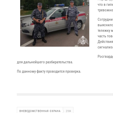
что в ги
тревожно
Сотрудни
выяснило
тележку 
часть то
Действия
сигнализ
Росгвард
для дальнейшего разбирательства.
По данному факту проводится проверка.
ВНЕВЕДОМСТВЕННАЯ ОХРАНА
2184