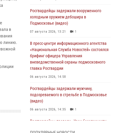
ка
Росгвардейцы задержали вооруженного
холодным оружием дебошира в
те
Подмосковье (видео)
вала в
07 августа 2026, 13:21
1
ивания
ую линию.
В пресс-центре информационного агентства
ревожной
«Национальная Служба Новостей» состоялся
брифинг офицера Управления
вневедомственной охраны подмосковного
полиции
главка Росгвардии
06 августа 2026, 14:58
Росгвардейцы задержали мужчину,
подозреваемого в стрельбе в Подмосковье
(видео)
06 августа 2026, 14:35
1
Росгвардейцы провели «Урок безопасности»
для детей в Подмосковье
ПОПУЛЯРНЫЕ НОВОСТИ