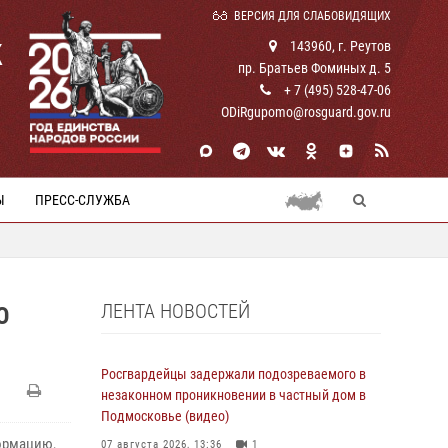
ВЕРСИЯ ДЛЯ СЛАБОВИДЯЩИХ
К
143960, г. Реутов
пр. Братьев Фоминых д. 5
+ 7 (495) 528-47-06
ODiRgupomo@rosguard.gov.ru
Ы
ПРЕСС-СЛУЖБА
ЛЕНТА НОВОСТЕЙ
О
Росгвардейцы задержали подозреваемого в
незаконном проникновении в частный дом в
Подмосковье (видео)
формацию,
07 августа 2026, 13:36
1