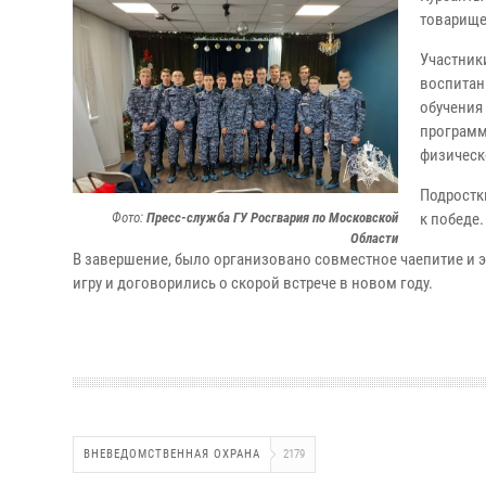
товарище
Участник
воспитан
обучения
программ
физическ
Подростк
Фото:
Пресс-служба ГУ Росгвария по Московской
к победе.
Области
В завершение, было организовано совместное чаепитие и э
игру и договорились о скорой встрече в новом году.
ВНЕВЕДОМСТВЕННАЯ ОХРАНА
2179