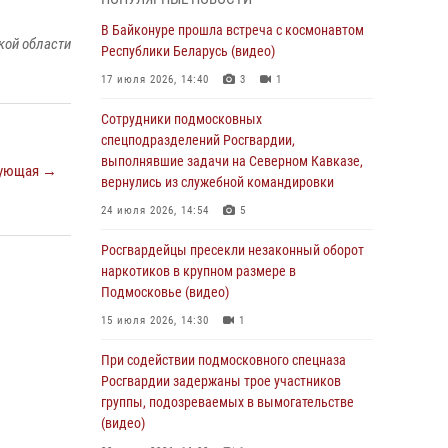
Офицер подмосковного главка Росгвардии
стал гостем эфира «Радио 1»
В Байконуре прошла встреча с космонавтом
кой области
Республики Беларусь (видео)
01 августа 2026, 17:57
17 июля 2026, 14:40
3
1
Росгвардейцы задержали рецидивиста,
подозреваемого в краже на крупную сумму в
Сотрудники подмосковных
Подмосковье
спецподразделений Росгвардии,
выполнявшие задачи на Северном Кавказе,
31 июля 2026, 13:00
ующая →
вернулись из служебной командировки
Росгвардейцы задержали подозреваемых в
24 июля 2026, 14:54
5
мошеннических действиях в Подмосковье
(видео)
Росгвардейцы пресекли незаконный оборот
наркотиков в крупном размере в
31 июля 2026, 09:00
Подмосковье (видео)
В Главном управлении Росгвардии по
15 июля 2026, 14:30
1
Московской области состоялось
торжественное собрание, посвященное
При содействии подмосковного спецназа
юбилею образования региональной
Росгвардии задержаны трое участников
общественной организации ветеранов войск
группы, подозреваемых в вымогательстве
правопорядка (видео)
(видео)