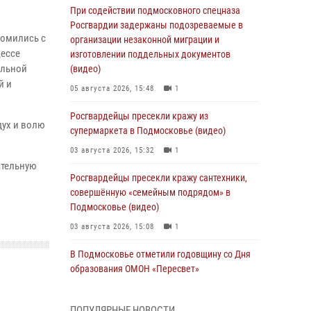
При содействии подмосковного спецназа
Росгвардии задержаны подозреваемые в
комились с
организации незаконной миграции и
цессе
изготовлении поддельных документов
ельной
(видео)
й и
05 августа 2026, 15:48
1
Росгвардейцы пресекли кражу из
дух и волю
супермаркета в Подмосковье (видео)
03 августа 2026, 15:32
1
ательную
Росгвардейцы пресекли кражу сантехники,
совершённую «семейным подрядом» в
Подмосковье (видео)
03 августа 2026, 15:08
1
В Подмосковье отметили годовщину со Дня
образования ОМОН «Пересвет»
02 августа 2026, 18:01
8
ПОПУЛЯРНЫЕ НОВОСТИ