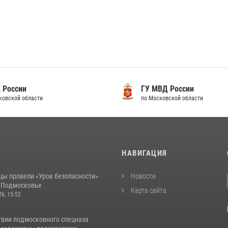
 России
ГУ МВД России
ковской области
по Московской области
И
НАВИГАЦИЯ
цы провели «Урок безопасности»
Новости
в Подмосковье
Карта сайта
26, 15:52
твии подмосковного спецназа