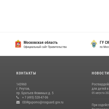
Московская область
ГУ СК
Официальный сайт Правительства
по Мос
КОНТАКТЫ
НОВОСТ
143960
Росгвардей
г. Реутов,
для детей 
пр. Братьев Фоминых д. 5
05 августа 20
+ 7 (495) 528-47-06
ODiRgupomo@rosguard.gov.ru
При содейс