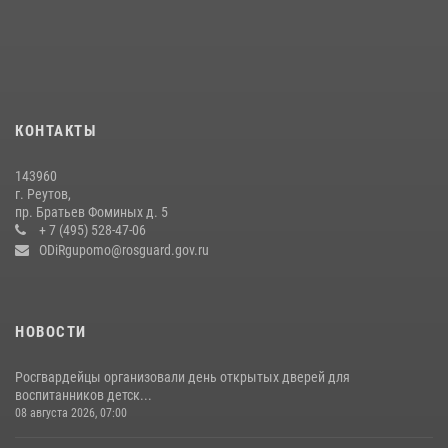
Росгвардейцы предотвратили массовый налет вражеских
беспилотников в ДНР
22 июля 2026, 14:27
Росгвардейцы открыли свои двери для школьников в Подмосковье
18 июля 2026, 07:03
9
КОНТАКТЫ
В подмосковном главке Росгвардии выявили сильнейших
143960
сотрудников спецподразделений в преодолении полосы
г. Реутов,
препятствий со стрельбой
пр. Братьев Фоминых д. 5
+ 7 (495) 528-47-06
14 июля 2026, 15:13
3
ODiRgupomo@rosguard.gov.ru
НОВОСТИ
Росгвардейцы организовали день открытых дверей для
воспитанников детск...
08 августа 2026, 07:00