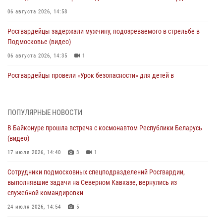
06 августа 2026, 14:58
Росгвардейцы задержали мужчину, подозреваемого в стрельбе в
Подмосковье (видео)
06 августа 2026, 14:35
1
Росгвардейцы провели «Урок безопасности» для детей в
Подмосковье
05 августа 2026, 15:52
4
ПОПУЛЯРНЫЕ НОВОСТИ
При содействии подмосковного спецназа Росгвардии задержаны
В Байконуре прошла встреча с космонавтом Республики Беларусь
подозреваемые в организации незаконной миграции и
(видео)
изготовлении поддельных документов (видео)
17 июля 2026, 14:40
3
1
05 августа 2026, 15:48
1
Сотрудники подмосковных спецподразделений Росгвардии,
Сотрудники спецподразделения подмосковного главка Росгвардии
выполнявшие задачи на Северном Кавказе, вернулись из
отработали навыки огневой подготовки на комплексных учениях
служебной командировки
04 августа 2026, 12:21
4
24 июля 2026, 14:54
5
За прошедший месяц росгвардейцы 7386 раз выезжали по