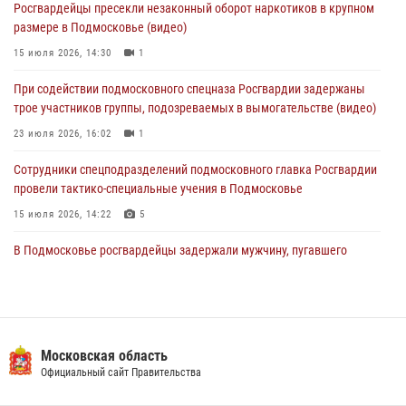
Росгвардейцы пресекли незаконный оборот наркотиков в крупном
сигналам «Тревога» с охраняемых объектов в Подмосковье
размере в Подмосковье (видео)
04 августа 2026, 12:15
15 июля 2026, 14:30
1
Росгвардейцы пресекли кражу из супермаркета в Подмосковье
При содействии подмосковного спецназа Росгвардии задержаны
(видео)
трое участников группы, подозреваемых в вымогательстве (видео)
03 августа 2026, 15:32
1
23 июля 2026, 16:02
1
Сотрудники спецподразделений подмосковного главка Росгвардии
провели тактико-специальные учения в Подмосковье
15 июля 2026, 14:22
5
В Подмосковье росгвардейцы задержали мужчину, пугавшего
жильцов многоквартирного дома охотничьим карабином (видео)
16 июля 2026, 09:00
1
Росгвардейцы в Подмосковье задержали мужчину, находящегося в
федеральном розыске (видео)
Московская область
Официальный сайт Правительства
22 июля 2026, 14:15
1