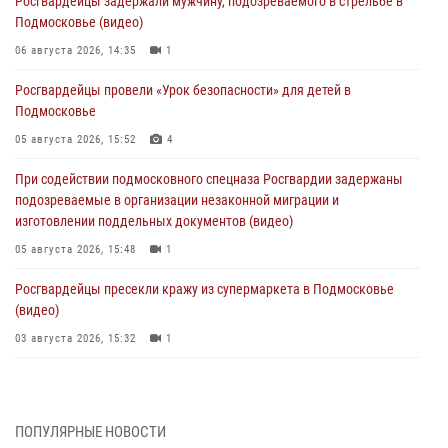
Росгвардейцы задержали мужчину, подозреваемого в стрельбе в
Подмосковье (видео)
06 августа 2026, 14:35
1
Росгвардейцы провели «Урок безопасности» для детей в
Подмосковье
05 августа 2026, 15:52
4
При содействии подмосковного спецназа Росгвардии задержаны
подозреваемые в организации незаконной миграции и
изготовлении поддельных документов (видео)
05 августа 2026, 15:48
1
Росгвардейцы пресекли кражу из супермаркета в Подмосковье
(видео)
03 августа 2026, 15:32
1
Росгвардейцы пресекли кражу сантехники, совершённую
«семейным подрядом» в Подмосковье (видео)
03 августа 2026, 15:08
1
ПОПУЛЯРНЫЕ НОВОСТИ