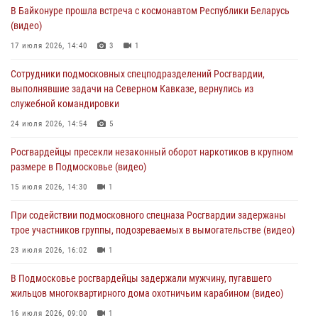
В Байконуре прошла встреча с космонавтом Республики Беларусь
В Подмосковье отметили годовщину со Дня образования ОМОН
(видео)
«Пересвет»
17 июля 2026, 14:40
3
1
02 августа 2026, 18:01
8
Сотрудники подмосковных спецподразделений Росгвардии,
Офицер подмосковного главка Росгвардии стал гостем эфира
выполнявшие задачи на Северном Кавказе, вернулись из
«Радио 1»
служебной командировки
01 августа 2026, 17:57
24 июля 2026, 14:54
5
Росгвардейцы задержали рецидивиста, подозреваемого в краже на
Росгвардейцы пресекли незаконный оборот наркотиков в крупном
крупную сумму в Подмосковье
размере в Подмосковье (видео)
31 июля 2026, 13:00
15 июля 2026, 14:30
1
Росгвардейцы задержали подозреваемых в мошеннических
При содействии подмосковного спецназа Росгвардии задержаны
действиях в Подмосковье (видео)
трое участников группы, подозреваемых в вымогательстве (видео)
31 июля 2026, 09:00
23 июля 2026, 16:02
1
В Подмосковье росгвардейцы задержали мужчину, пугавшего
жильцов многоквартирного дома охотничьим карабином (видео)
16 июля 2026, 09:00
1