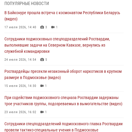
03 августа 2026, 15:08
1
ПОПУЛЯРНЫЕ НОВОСТИ
В Байконуре прошла встреча с космонавтом Республики Беларусь
В Подмосковье отметили годовщину со Дня образования ОМОН
(видео)
«Пересвет»
17 июля 2026, 14:40
3
1
02 августа 2026, 18:01
8
Сотрудники подмосковных спецподразделений Росгвардии,
Офицер подмосковного главка Росгвардии стал гостем эфира
выполнявшие задачи на Северном Кавказе, вернулись из
«Радио 1»
служебной командировки
01 августа 2026, 17:57
24 июля 2026, 14:54
5
Росгвардейцы задержали рецидивиста, подозреваемого в краже на
Росгвардейцы пресекли незаконный оборот наркотиков в крупном
крупную сумму в Подмосковье
размере в Подмосковье (видео)
31 июля 2026, 13:00
15 июля 2026, 14:30
1
Росгвардейцы задержали подозреваемых в мошеннических
При содействии подмосковного спецназа Росгвардии задержаны
действиях в Подмосковье (видео)
трое участников группы, подозреваемых в вымогательстве (видео)
31 июля 2026, 09:00
23 июля 2026, 16:02
1
Сотрудники спецподразделений подмосковного главка Росгвардии
провели тактико-специальные учения в Подмосковье