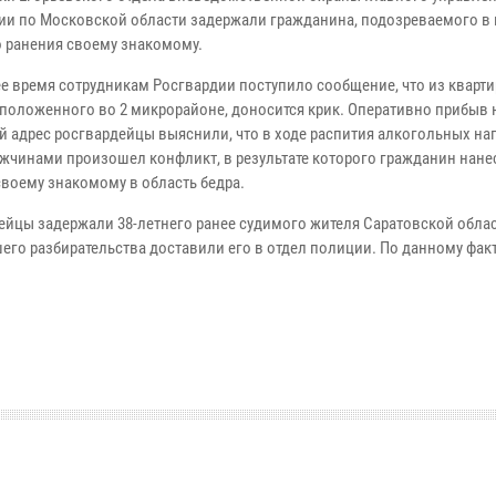
ии по Московской области задержали гражданина, подозреваемого в
 ранения своему знакомому.
ее время сотрудникам Росгвардии поступило сообщение, что из кварт
сположенного во 2 микрорайоне, доносится крик. Оперативно прибыв 
й адрес росгвардейцы выяснили, что в ходе распития алкогольных на
жчинами произошел конфликт, в результате которого гражданин нане
своему знакомому в область бедра.
ейцы задержали 38-летнего ранее судимого жителя Саратовской облас
его разбирательства доставили его в отдел полиции. По данному фак