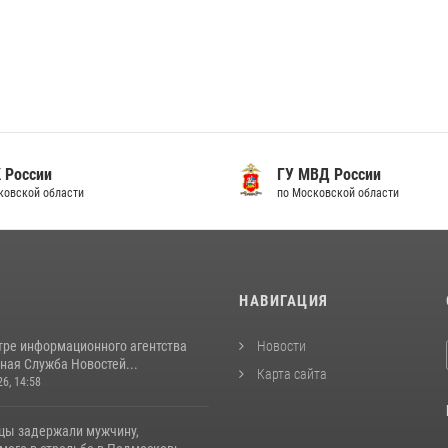
 России
ГУ МВД России
ковской области
по Московской области
И
НАВИГАЦИЯ
тре информационного агентства
Новости
ная Служба Новостей...
Карта сайта
26, 14:58
цы задержали мужчину,