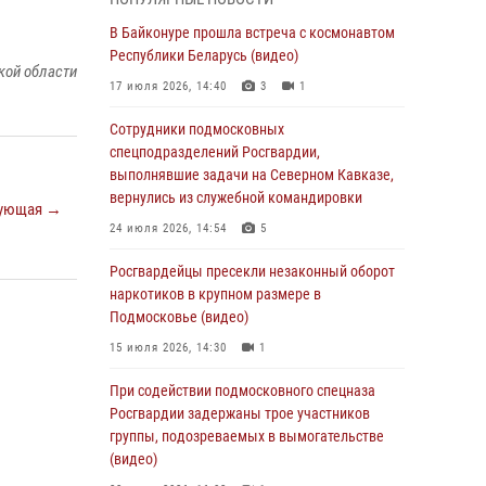
подмосковного главка Росгвардии
отработали навыки огневой подготовки на
В Байконуре прошла встреча с космонавтом
комплексных учениях
Республики Беларусь (видео)
кой области
04 августа 2026, 12:21
4
17 июля 2026, 14:40
3
1
За прошедший месяц росгвардейцы 7386 раз
Сотрудники подмосковных
выезжали по сигналам «Тревога» с
спецподразделений Росгвардии,
охраняемых объектов в Подмосковье
выполнявшие задачи на Северном Кавказе,
вернулись из служебной командировки
04 августа 2026, 12:15
ующая →
24 июля 2026, 14:54
5
Росгвардейцы пресекли кражу из
супермаркета в Подмосковье (видео)
Росгвардейцы пресекли незаконный оборот
наркотиков в крупном размере в
03 августа 2026, 15:32
1
Подмосковье (видео)
Росгвардейцы пресекли кражу сантехники,
15 июля 2026, 14:30
1
совершённую «семейным подрядом» в
Подмосковье (видео)
При содействии подмосковного спецназа
Росгвардии задержаны трое участников
03 августа 2026, 15:08
1
группы, подозреваемых в вымогательстве
В Подмосковье отметили годовщину со Дня
(видео)
образования ОМОН «Пересвет»