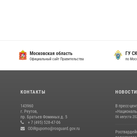
Московская область
ГУ СК
Официальный сайт Правительства
по Мос
КОНТАКТЫ
НОВОСТ
143960
В пресс-цен
г. Реутов,
«Националь
пр. Братьев Фоминых д. 5
06 августа 20
+ 7 (495) 528-47-06
ODiRgupomo@rosguard.gov.ru
Росгвардей