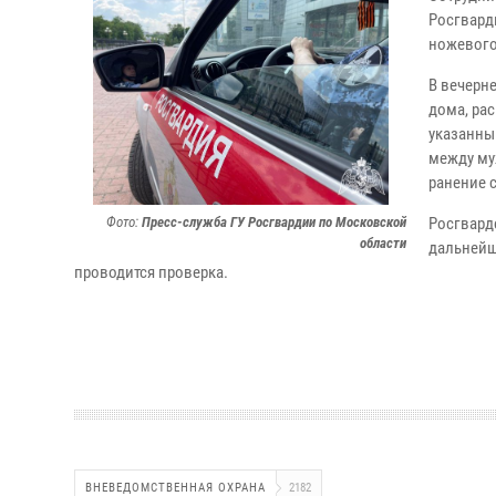
Росгвард
ножевого
В вечерн
дома, ра
указанны
между му
ранение 
Фото:
Пресс-служба ГУ Росгвардии по Московской
Росгвард
области
дальнейш
проводится проверка.
ВНЕВЕДОМСТВЕННАЯ ОХРАНА
2182