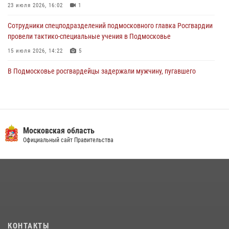
23 июля 2026, 16:02
1
Сотрудники спецподразделений подмосковного главка Росгвардии
провели тактико-специальные учения в Подмосковье
15 июля 2026, 14:22
5
В Подмосковье росгвардейцы задержали мужчину, пугавшего
жильцов многоквартирного дома охотничьим карабином (видео)
16 июля 2026, 09:00
1
Росгвардейцы в Подмосковье задержали мужчину, находящегося в
федеральном розыске (видео)
Московская область
Официальный сайт Правительства
22 июля 2026, 14:15
1
Росгвардейцы предотвратили массовый налет вражеских
беспилотников в ДНР
22 июля 2026, 14:27
Росгвардейцы открыли свои двери для школьников в Подмосковье
18 июля 2026, 07:03
9
КОНТАКТЫ