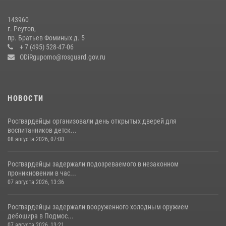
В подмосковном главке Росгвардии выявили сильнейших
143960
сотрудников спецподразделений в преодолении полосы
г. Реутов,
препятствий со стрельбой
пр. Братьев Фоминых д. 5
+ 7 (495) 528-47-06
14 июля 2026, 15:13
3
ODiRgupomo@rosguard.gov.ru
НОВОСТИ
Росгвардейцы организовали день открытых дверей для
воспитанников детск...
08 августа 2026, 07:00
Росгвардейцы задержали подозреваемого в незаконном
проникновении в час...
07 августа 2026, 13:36
Росгвардейцы задержали вооруженного холодным оружием
дебошира в Подмос...
07 августа 2026, 13:21