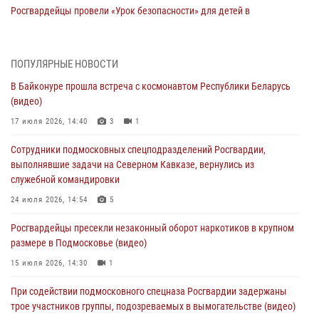
Росгвардейцы провели «Урок безопасности» для детей в
Подмосковье
05 августа 2026, 15:52
4
ПОПУЛЯРНЫЕ НОВОСТИ
При содействии подмосковного спецназа Росгвардии задержаны
В Байконуре прошла встреча с космонавтом Республики Беларусь
подозреваемые в организации незаконной миграции и
(видео)
изготовлении поддельных документов (видео)
17 июля 2026, 14:40
3
1
05 августа 2026, 15:48
1
Сотрудники подмосковных спецподразделений Росгвардии,
Сотрудники спецподразделения подмосковного главка Росгвардии
выполнявшие задачи на Северном Кавказе, вернулись из
отработали навыки огневой подготовки на комплексных учениях
служебной командировки
04 августа 2026, 12:21
4
24 июля 2026, 14:54
5
За прошедший месяц росгвардейцы 7386 раз выезжали по
Росгвардейцы пресекли незаконный оборот наркотиков в крупном
сигналам «Тревога» с охраняемых объектов в Подмосковье
размере в Подмосковье (видео)
04 августа 2026, 12:15
15 июля 2026, 14:30
1
Росгвардейцы пресекли кражу из супермаркета в Подмосковье
При содействии подмосковного спецназа Росгвардии задержаны
(видео)
трое участников группы, подозреваемых в вымогательстве (видео)
03 августа 2026, 15:32
1