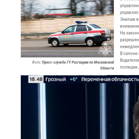
управлен
управлял
Экипаж в
внимание
На закон
разрешен
немедлен
В салоне
Водителе
Фото:
Пресс-служба ГУ Росгварии по Московской
полиции 
Области