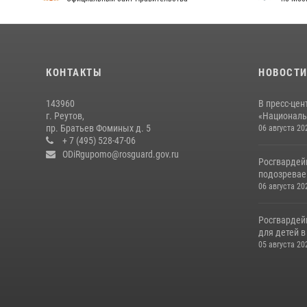
КОНТАКТЫ
НОВОСТ
143960
В пресс-цен
г. Реутов,
«Националь
пр. Братьев Фоминых д. 5
06 августа 20
+ 7 (495) 528-47-06
ODiRgupomo@rosguard.gov.ru
Росгвардей
подозреваем
06 августа 20
Росгвардей
для детей 
05 августа 20