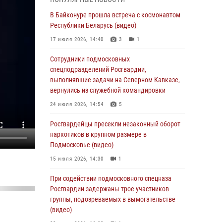
супермаркета в Подмосковье (видео)
В Байконуре прошла встреча с космонавтом
03 августа 2026, 15:32
1
Республики Беларусь (видео)
Росгвардейцы пресекли кражу сантехники,
17 июля 2026, 14:40
3
1
совершённую «семейным подрядом» в
Подмосковье (видео)
Сотрудники подмосковных
спецподразделений Росгвардии,
03 августа 2026, 15:08
1
выполнявшие задачи на Северном Кавказе,
В Подмосковье отметили годовщину со Дня
вернулись из служебной командировки
образования ОМОН «Пересвет»
24 июля 2026, 14:54
5
02 августа 2026, 18:01
8
Росгвардейцы пресекли незаконный оборот
Офицер подмосковного главка Росгвардии
наркотиков в крупном размере в
стал гостем эфира «Радио 1»
Подмосковье (видео)
01 августа 2026, 17:57
15 июля 2026, 14:30
1
Росгвардейцы задержали рецидивиста,
При содействии подмосковного спецназа
подозреваемого в краже на крупную сумму в
Росгвардии задержаны трое участников
Подмосковье
группы, подозреваемых в вымогательстве
(видео)
31 июля 2026, 13:00