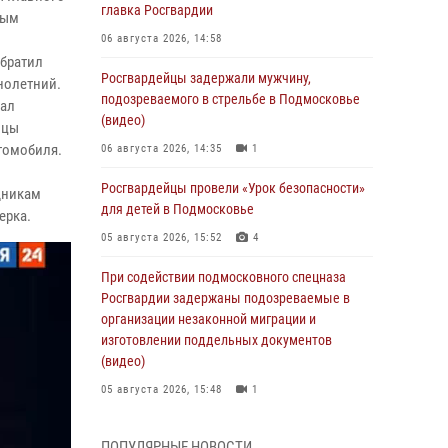
главка Росгвардии
рым
06 августа 2026, 14:58
обратил
Росгвардейцы задержали мужчину,
нолетний.
подозреваемого в стрельбе в Подмосковье
шал
(видео)
йцы
томобиля.
06 августа 2026, 14:35
1
Росгвардейцы провели «Урок безопасности»
дникам
для детей в Подмосковье
ерка.
05 августа 2026, 15:52
4
При содействии подмосковного спецназа
Росгвардии задержаны подозреваемые в
организации незаконной миграции и
изготовлении поддельных документов
(видео)
05 августа 2026, 15:48
1
Росгвардейцы пресекли кражу из
ПОПУЛЯРНЫЕ НОВОСТИ