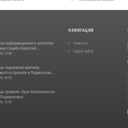
И
НАВИГАЦИЯ
тре информационного агентства
Новости
ная Служба Новостей...
Карта сайта
26, 14:58
цы задержали мужчину,
ого в стрельбе в Подмосковь...
26, 14:35
цы провели «Урок безопасности»
в Подмосковье
26, 15:52