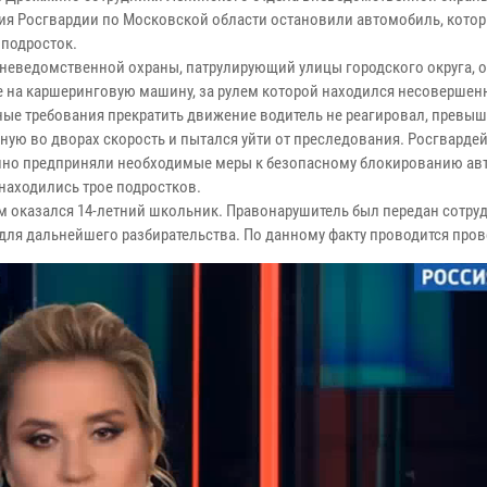
ия Росгвардии по Московской области остановили автомобиль, кото
 подросток.
неведомственной охраны, патрулирующий улицы городского округа, 
 на каршеринговую машину, за рулем которой находился несовершен
ные требования прекратить движение водитель не реагировал, превы
ную во дворах скорость и пытался уйти от преследования. Росгварде
но предприняли необходимые меры к безопасному блокированию ав
 находились трое подростков.
м оказался 14-летний школьник. Правонарушитель был передан сотру
для дальнейшего разбирательства. По данному факту проводится пров