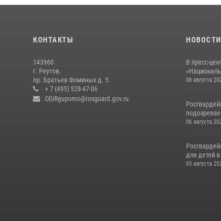
КОНТАКТЫ
НОВОСТ
143960
В пресс-цен
г. Реутов,
«Националь
пр. Братьев Фоминых д. 5
06 августа 20
+ 7 (495) 528-47-06
ODiRgupomo@rosguard.gov.ru
Росгвардей
подозреваем
06 августа 20
Росгвардей
для детей 
05 августа 20