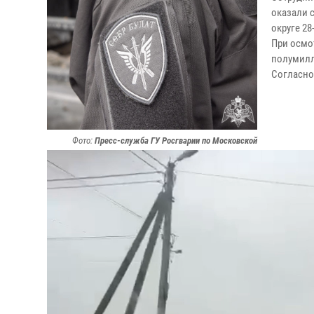
оказали 
округе 2
При осмо
полумилл
Согласно
Фото:
Пресс-служба ГУ Росгварии по Московской
Области