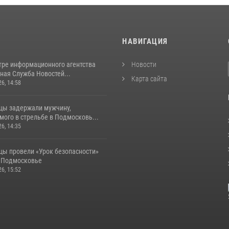
И
НАВИГАЦИЯ
тре информационного агентства
Новости
ная Служба Новостей...
Карта сайта
26, 14:58
цы задержали мужчину,
ого в стрельбе в Подмосковь...
26, 14:35
цы провели «Урок безопасности»
в Подмосковье
26, 15:52