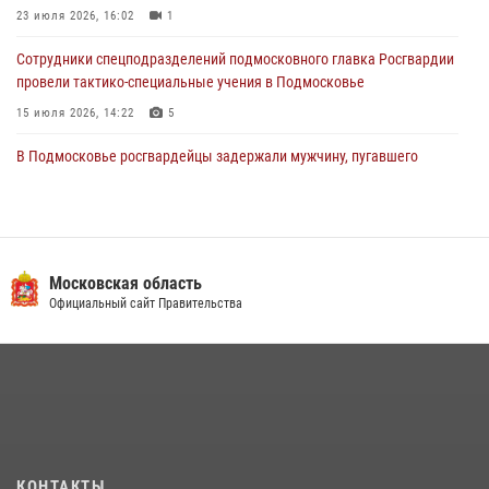
23 июля 2026, 16:02
1
Сотрудники спецподразделений подмосковного главка Росгвардии
провели тактико-специальные учения в Подмосковье
15 июля 2026, 14:22
5
В Подмосковье росгвардейцы задержали мужчину, пугавшего
жильцов многоквартирного дома охотничьим карабином (видео)
16 июля 2026, 09:00
1
Росгвардейцы в Подмосковье задержали мужчину, находящегося в
федеральном розыске (видео)
Московская область
Официальный сайт Правительства
22 июля 2026, 14:15
1
Росгвардейцы предотвратили массовый налет вражеских
беспилотников в ДНР
22 июля 2026, 14:27
Росгвардейцы открыли свои двери для школьников в Подмосковье
18 июля 2026, 07:03
9
КОНТАКТЫ