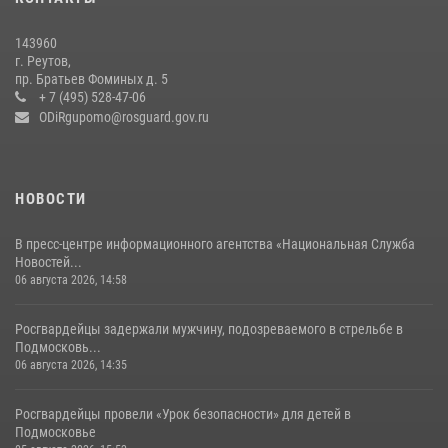
В подмосковном главке Росгвардии выявили сильнейших
143960
сотрудников спецподразделений в преодолении полосы
г. Реутов,
препятствий со стрельбой
пр. Братьев Фоминых д. 5
+ 7 (495) 528-47-06
14 июля 2026, 15:13
3
ODiRgupomo@rosguard.gov.ru
НОВОСТИ
В пресс-центре информационного агентства «Национальная Служба
Новостей...
06 августа 2026, 14:58
Росгвардейцы задержали мужчину, подозреваемого в стрельбе в
Подмосковь...
06 августа 2026, 14:35
Росгвардейцы провели «Урок безопасности» для детей в
Подмосковье