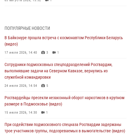
03 августа 2026, 15:32
1
Росгвардейцы пресекли кражу сантехники, совершённую
«семейным подрядом» в Подмосковье (видео)
03 августа 2026, 15:08
1
ПОПУЛЯРНЫЕ НОВОСТИ
В Байконуре прошла встреча с космонавтом Республики Беларусь
В Подмосковье отметили годовщину со Дня образования ОМОН
(видео)
«Пересвет»
17 июля 2026, 14:40
3
1
02 августа 2026, 18:01
8
Сотрудники подмосковных спецподразделений Росгвардии,
Офицер подмосковного главка Росгвардии стал гостем эфира
выполнявшие задачи на Северном Кавказе, вернулись из
«Радио 1»
служебной командировки
01 августа 2026, 17:57
24 июля 2026, 14:54
5
Росгвардейцы задержали рецидивиста, подозреваемого в краже на
Росгвардейцы пресекли незаконный оборот наркотиков в крупном
крупную сумму в Подмосковье
размере в Подмосковье (видео)
31 июля 2026, 13:00
15 июля 2026, 14:30
1
Росгвардейцы задержали подозреваемых в мошеннических
При содействии подмосковного спецназа Росгвардии задержаны
действиях в Подмосковье (видео)
трое участников группы, подозреваемых в вымогательстве (видео)
31 июля 2026, 09:00