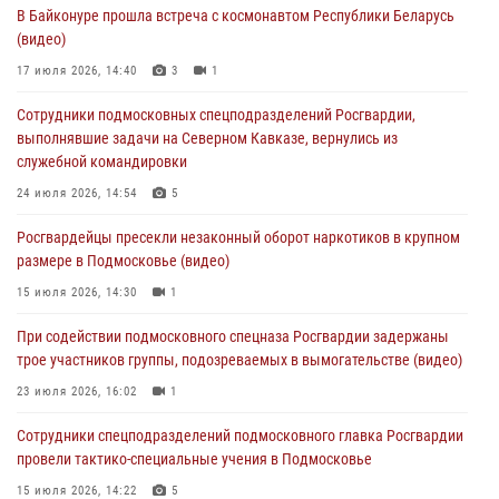
В Байконуре прошла встреча с космонавтом Республики Беларусь
Сотрудники спецподразделения подмосковного главка Росгвардии
(видео)
отработали навыки огневой подготовки на комплексных учениях
17 июля 2026, 14:40
3
1
04 августа 2026, 12:21
4
Сотрудники подмосковных спецподразделений Росгвардии,
За прошедший месяц росгвардейцы 7386 раз выезжали по
выполнявшие задачи на Северном Кавказе, вернулись из
сигналам «Тревога» с охраняемых объектов в Подмосковье
служебной командировки
04 августа 2026, 12:15
24 июля 2026, 14:54
5
Росгвардейцы пресекли кражу из супермаркета в Подмосковье
Росгвардейцы пресекли незаконный оборот наркотиков в крупном
(видео)
размере в Подмосковье (видео)
03 августа 2026, 15:32
1
15 июля 2026, 14:30
1
Росгвардейцы пресекли кражу сантехники, совершённую
При содействии подмосковного спецназа Росгвардии задержаны
«семейным подрядом» в Подмосковье (видео)
трое участников группы, подозреваемых в вымогательстве (видео)
03 августа 2026, 15:08
1
23 июля 2026, 16:02
1
Сотрудники спецподразделений подмосковного главка Росгвардии
провели тактико-специальные учения в Подмосковье
15 июля 2026, 14:22
5