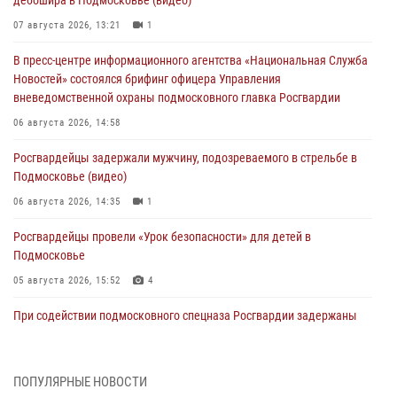
дебошира в Подмосковье (видео)
07 августа 2026, 13:21
1
В пресс-центре информационного агентства «Национальная Служба
Новостей» состоялся брифинг офицера Управления
вневедомственной охраны подмосковного главка Росгвардии
06 августа 2026, 14:58
Росгвардейцы задержали мужчину, подозреваемого в стрельбе в
Подмосковье (видео)
06 августа 2026, 14:35
1
Росгвардейцы провели «Урок безопасности» для детей в
Подмосковье
05 августа 2026, 15:52
4
При содействии подмосковного спецназа Росгвардии задержаны
подозреваемые в организации незаконной миграции и
изготовлении поддельных документов (видео)
05 августа 2026, 15:48
1
ПОПУЛЯРНЫЕ НОВОСТИ