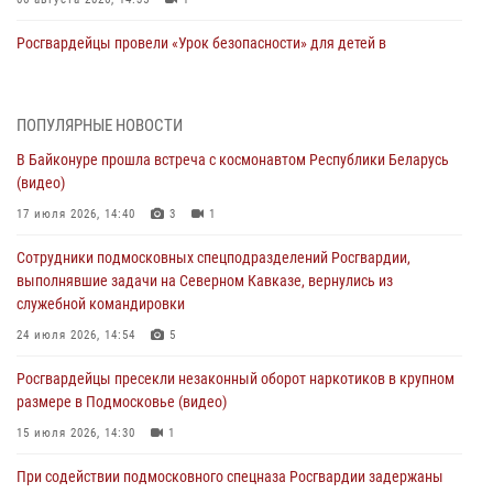
Росгвардейцы провели «Урок безопасности» для детей в
Подмосковье
05 августа 2026, 15:52
4
ПОПУЛЯРНЫЕ НОВОСТИ
При содействии подмосковного спецназа Росгвардии задержаны
В Байконуре прошла встреча с космонавтом Республики Беларусь
подозреваемые в организации незаконной миграции и
(видео)
изготовлении поддельных документов (видео)
17 июля 2026, 14:40
3
1
05 августа 2026, 15:48
1
Сотрудники подмосковных спецподразделений Росгвардии,
Сотрудники спецподразделения подмосковного главка Росгвардии
выполнявшие задачи на Северном Кавказе, вернулись из
отработали навыки огневой подготовки на комплексных учениях
служебной командировки
04 августа 2026, 12:21
4
24 июля 2026, 14:54
5
За прошедший месяц росгвардейцы 7386 раз выезжали по
Росгвардейцы пресекли незаконный оборот наркотиков в крупном
сигналам «Тревога» с охраняемых объектов в Подмосковье
размере в Подмосковье (видео)
04 августа 2026, 12:15
15 июля 2026, 14:30
1
Росгвардейцы пресекли кражу из супермаркета в Подмосковье
При содействии подмосковного спецназа Росгвардии задержаны
(видео)