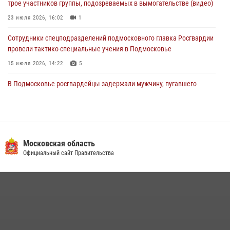
трое участников группы, подозреваемых в вымогательстве (видео)
03 августа 2026, 15:32
1
23 июля 2026, 16:02
1
Сотрудники спецподразделений подмосковного главка Росгвардии
провели тактико-специальные учения в Подмосковье
15 июля 2026, 14:22
5
В Подмосковье росгвардейцы задержали мужчину, пугавшего
жильцов многоквартирного дома охотничьим карабином (видео)
16 июля 2026, 09:00
1
Росгвардейцы в Подмосковье задержали мужчину, находящегося в
федеральном розыске (видео)
Московская область
Официальный сайт Правительства
22 июля 2026, 14:15
1
Росгвардейцы предотвратили массовый налет вражеских
беспилотников в ДНР
22 июля 2026, 14:27
Росгвардейцы открыли свои двери для школьников в Подмосковье