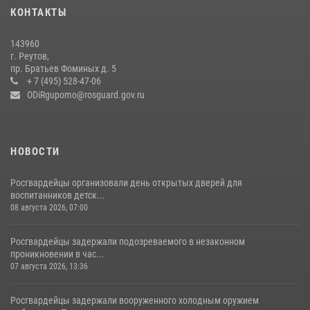
18 июля 2026, 07:03
9
КОНТАКТЫ
В подмосковном главке Росгвардии выявили сильнейших
143960
сотрудников спецподразделений в преодолении полосы
г. Реутов,
препятствий со стрельбой
пр. Братьев Фоминых д. 5
+ 7 (495) 528-47-06
14 июля 2026, 15:13
3
ODiRgupomo@rosguard.gov.ru
НОВОСТИ
Росгвардейцы организовали день открытых дверей для
воспитанников детск...
08 августа 2026, 07:00
Росгвардейцы задержали подозреваемого в незаконном
проникновении в час...
07 августа 2026, 13:36
Росгвардейцы задержали вооруженного холодным оружием