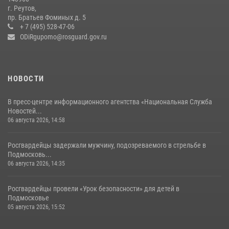
сотрудников спецподразделений в преодолении полосы
г. Реутов,
препятствий со стрельбой
пр. Братьев Фоминых д. 5
+ 7 (495) 528-47-06
14 июля 2026, 15:13
3
ODiRgupomo@rosguard.gov.ru
НОВОСТИ
В пресс-центре информационного агентства «Национальная Служба
Новостей...
06 августа 2026, 14:58
Росгвардейцы задержали мужчину, подозреваемого в стрельбе в
Подмосковь...
06 августа 2026, 14:35
Росгвардейцы провели «Урок безопасности» для детей в
Подмосковье
05 августа 2026, 15:52