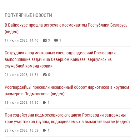
сигналам «Тревога» с охраняемых объектов в Подмосковье
04 августа 2026, 12:15
ПОПУЛЯРНЫЕ НОВОСТИ
В Байконуре прошла встреча с космонавтом Республики Беларусь
Росгвардейцы пресекли кражу из супермаркета в Подмосковье
(видео)
(видео)
17 июля 2026, 14:40
3
1
03 августа 2026, 15:32
1
Сотрудники подмосковных спецподразделений Росгвардии,
Росгвардейцы пресекли кражу сантехники, совершённую
выполнявшие задачи на Северном Кавказе, вернулись из
«семейным подрядом» в Подмосковье (видео)
служебной командировки
03 августа 2026, 15:08
1
24 июля 2026, 14:54
5
В Подмосковье отметили годовщину со Дня образования ОМОН
Росгвардейцы пресекли незаконный оборот наркотиков в крупном
«Пересвет»
размере в Подмосковье (видео)
02 августа 2026, 18:01
8
15 июля 2026, 14:30
1
Офицер подмосковного главка Росгвардии стал гостем эфира
При содействии подмосковного спецназа Росгвардии задержаны
«Радио 1»
трое участников группы, подозреваемых в вымогательстве (видео)
01 августа 2026, 17:57
23 июля 2026, 16:02
1