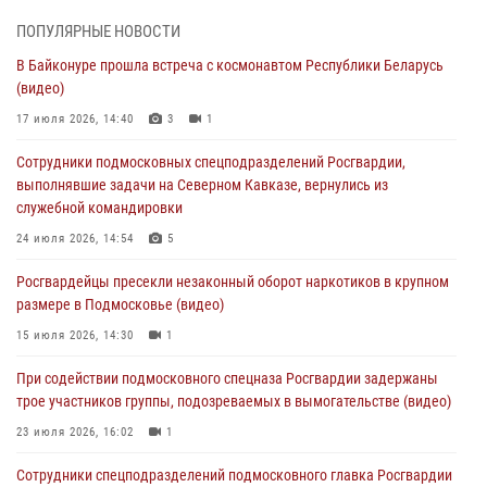
05 августа 2026, 15:48
1
ПОПУЛЯРНЫЕ НОВОСТИ
В Байконуре прошла встреча с космонавтом Республики Беларусь
Сотрудники спецподразделения подмосковного главка Росгвардии
(видео)
отработали навыки огневой подготовки на комплексных учениях
17 июля 2026, 14:40
3
1
04 августа 2026, 12:21
4
Сотрудники подмосковных спецподразделений Росгвардии,
За прошедший месяц росгвардейцы 7386 раз выезжали по
выполнявшие задачи на Северном Кавказе, вернулись из
сигналам «Тревога» с охраняемых объектов в Подмосковье
служебной командировки
04 августа 2026, 12:15
24 июля 2026, 14:54
5
Росгвардейцы пресекли кражу из супермаркета в Подмосковье
Росгвардейцы пресекли незаконный оборот наркотиков в крупном
(видео)
размере в Подмосковье (видео)
03 августа 2026, 15:32
1
15 июля 2026, 14:30
1
Росгвардейцы пресекли кражу сантехники, совершённую
При содействии подмосковного спецназа Росгвардии задержаны
«семейным подрядом» в Подмосковье (видео)
трое участников группы, подозреваемых в вымогательстве (видео)
03 августа 2026, 15:08
1
23 июля 2026, 16:02
1
Сотрудники спецподразделений подмосковного главка Росгвардии