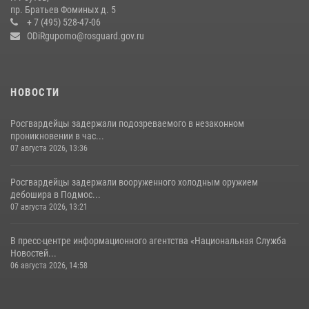
препятствий со стрельбой
пр. Братьев Фоминых д. 5
+ 7 (495) 528-47-06
14 июля 2026, 15:13
3
ODiRgupomo@rosguard.gov.ru
НОВОСТИ
Росгвардейцы задержали подозреваемого в незаконном
проникновении в час...
07 августа 2026, 13:36
Росгвардейцы задержали вооруженного холодным оружием
дебошира в Подмос...
07 августа 2026, 13:21
В пресс-центре информационного агентства «Национальная Служба
Новостей...
06 августа 2026, 14:58