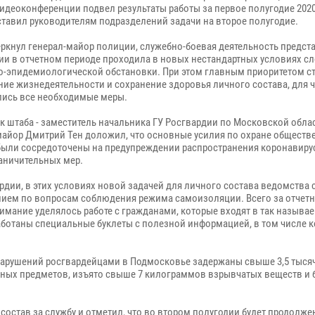
идеоконференции подвел результаты работы за первое полугодие 2020 
ставил руководителям подразделений задачи на второе полугодие.
еркнул генерал-майор полиции, служебно-боевая деятельность предст
ии в отчетном периоде проходила в новых нестандартных условиях с
о-эпидемиологической обстановки. При этом главным приоритетом с
ние жизнедеятельности и сохранение здоровья личного состава, для 
ись все необходимые меры.
к штаба - заместитель начальника ГУ Росгвардии по Московской обла
майор Дмитрий Тен доложил, что основные усилия по охране обществ
были сосредоточены на предупреждении распространения коронавиру
аничительных мер.
рдии, в этих условиях новой задачей для личного состава ведомства 
нием по вопросам соблюдения режима самоизоляции. Всего за отчет
нимание уделялось работе с гражданами, которые входят в так называ
зработаны специальные буклеты с полезной информацией, в том числе 
онарушений росгвардейцами в Подмосковье задержаны свыше 3,5 тысяч
ых предметов, изъято свыше 7 килограммов взрывчатых веществ и 
состав за службу и отметил, что во втором полугодии будет продолже