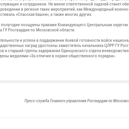
лужащих и сотрудников. Не менее ответственной задачей станет об
проведении в регионе таких мероприятий, как Международный военно
тиваль «Спасская башня», а также многих других.
за полугодие поощрены правами Командующего Центральным округом
а ГУ Росгвардии по Московской области.
еятельности и успехи в поддержании боевой готовности войск национ
дарственных наград удостоены заместитель начальника ЦЛРР ГУ Рос
ов и старший группы задержания Одинцовского отдела вневедомств
ены медалями «За отличие в охране общественного порядка».
Пресс-служба Главного управления Росгвардии по Московс