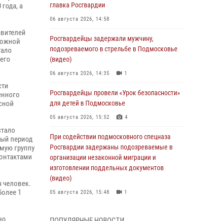
главка Росгвардии
года, а
06 августа 2026, 14:58
авителей
Росгвардейцы задержали мужчину,
ложной
подозреваемого в стрельбе в Подмосковье
тало
чего
(видео)
06 августа 2026, 14:35
1
сти
Росгвардейцы провели «Урок безопасности»
енного
сной
для детей в Подмосковье
05 августа 2026, 15:52
4
стало
При содействии подмосковного спецназа
ный период
Росгвардии задержаны подозреваемые в
емую группу
контактами
организации незаконной миграции и
изготовлении поддельных документов
(видео)
 человек.
более 1
05 августа 2026, 15:48
1
Росгвардейцы пресекли кражу из
но
ПОПУЛЯРНЫЕ НОВОСТИ