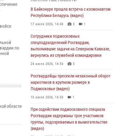
супермаркета в Подмосковье (видео)
еспечение
В Байконуре прошла встреча с космонавтом
-
03 августа 2026, 15:32
1
Республики Беларусь (видео)
Росгвардейцы пресекли кражу сантехники,
17 июля 2026, 14:40
3
1
 войск
совершённую «семейным подрядом» в
Подмосковье (видео)
Сотрудники подмосковных
альной
спецподразделений Росгвардии,
03 августа 2026, 15:08
1
гвардии по
выполнявшие задачи на Северном Кавказе,
енной
В Подмосковье отметили годовщину со Дня
вернулись из служебной командировки
образования ОМОН «Пересвет»
24 июля 2026, 14:54
5
02 августа 2026, 18:01
8
Росгвардейцы пресекли незаконный оборот
Офицер подмосковного главка Росгвардии
наркотиков в крупном размере в
стал гостем эфира «Радио 1»
Подмосковье (видео)
01 августа 2026, 17:57
15 июля 2026, 14:30
1
кой области
Росгвардейцы задержали рецидивиста,
При содействии подмосковного спецназа
подозреваемого в краже на крупную сумму в
Росгвардии задержаны трое участников
Подмосковье
группы, подозреваемых в вымогательстве
(видео)
31 июля 2026, 13:00