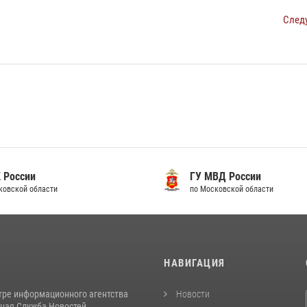
След
 России
ГУ МВД России
ковской области
по Московской области
И
НАВИГАЦИЯ
тре информационного агентства
Новости
ная Служба Новостей...