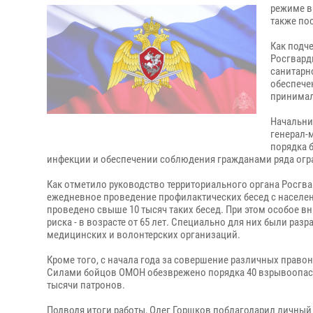
режиме в
также по
Как подч
Росгвард
санитарн
обеспече
принимал
Начальни
генерал-
порядка 
инфекции и обеспечении соблюдения гражданами ряда огр
Как отметило руководство территориального органа Росгва
ежедневное проведение профилактических бесед с населе
проведено свыше 10 тысяч таких бесед. При этом особое в
риска - в возрасте от 65 лет. Специально для них были ра
медицинских и волонтерских организаций.
Кроме того, с начала года за совершение различных прав
Силами бойцов ОМОН обезврежено порядка 40 взрывоопасн
тысячи патронов.
Подводя итоги работы, Олег Горшков поблагодарил личный 