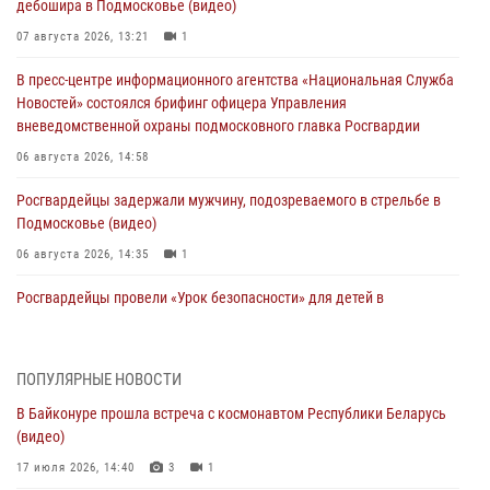
дебошира в Подмосковье (видео)
07 августа 2026, 13:21
1
В пресс-центре информационного агентства «Национальная Служба
Новостей» состоялся брифинг офицера Управления
вневедомственной охраны подмосковного главка Росгвардии
06 августа 2026, 14:58
Росгвардейцы задержали мужчину, подозреваемого в стрельбе в
Подмосковье (видео)
06 августа 2026, 14:35
1
Росгвардейцы провели «Урок безопасности» для детей в
Подмосковье
05 августа 2026, 15:52
4
ПОПУЛЯРНЫЕ НОВОСТИ
При содействии подмосковного спецназа Росгвардии задержаны
В Байконуре прошла встреча с космонавтом Республики Беларусь
подозреваемые в организации незаконной миграции и
(видео)
изготовлении поддельных документов (видео)
17 июля 2026, 14:40
3
1
05 августа 2026, 15:48
1