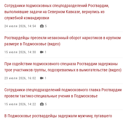
Сотрудники подмосковных спецподразделений Росгвардии,
Сотрудники спецподразделения подмосковного главка Росгвардии
выполнявшие задачи на Северном Кавказе, вернулись из
отработали навыки огневой подготовки на комплексных учениях
служебной командировки
04 августа 2026, 12:21
4
24 июля 2026, 14:54
5
За прошедший месяц росгвардейцы 7386 раз выезжали по
Росгвардейцы пресекли незаконный оборот наркотиков в крупном
сигналам «Тревога» с охраняемых объектов в Подмосковье
размере в Подмосковье (видео)
04 августа 2026, 12:15
15 июля 2026, 14:30
1
Росгвардейцы пресекли кражу из супермаркета в Подмосковье
При содействии подмосковного спецназа Росгвардии задержаны
(видео)
трое участников группы, подозреваемых в вымогательстве (видео)
03 августа 2026, 15:32
1
23 июля 2026, 16:02
1
Сотрудники спецподразделений подмосковного главка Росгвардии
провели тактико-специальные учения в Подмосковье
15 июля 2026, 14:22
5
В Подмосковье росгвардейцы задержали мужчину, пугавшего
жильцов многоквартирного дома охотничьим карабином (видео)
16 июля 2026, 09:00
1