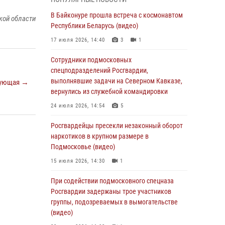
супермаркета в Подмосковье (видео)
В Байконуре прошла встреча с космонавтом
03 августа 2026, 15:32
1
кой области
Республики Беларусь (видео)
Росгвардейцы пресекли кражу сантехники,
17 июля 2026, 14:40
3
1
совершённую «семейным подрядом» в
Подмосковье (видео)
Сотрудники подмосковных
спецподразделений Росгвардии,
03 августа 2026, 15:08
1
выполнявшие задачи на Северном Кавказе,
ующая →
В Подмосковье отметили годовщину со Дня
вернулись из служебной командировки
образования ОМОН «Пересвет»
24 июля 2026, 14:54
5
02 августа 2026, 18:01
8
Росгвардейцы пресекли незаконный оборот
Офицер подмосковного главка Росгвардии
наркотиков в крупном размере в
стал гостем эфира «Радио 1»
Подмосковье (видео)
01 августа 2026, 17:57
15 июля 2026, 14:30
1
Росгвардейцы задержали рецидивиста,
При содействии подмосковного спецназа
подозреваемого в краже на крупную сумму в
Росгвардии задержаны трое участников
Подмосковье
группы, подозреваемых в вымогательстве
(видео)
31 июля 2026, 13:00