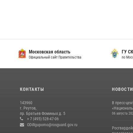
Московская область
ГУ СК
Официальный сайт Правительства
по Мос
КОНТАКТЫ
НОВОСТ
143960
В пресс-цен
г. Реутов,
«Националь
пр. Братьев Фоминых д. 5
06 августа 20
+ 7 (495) 528-47-06
ODiRgupomo@rosguard.gov.ru
Росгвардей