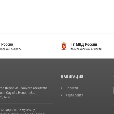
 России
ГУ МВД России
ковской области
по Московской области
И
НАВИГАЦИЯ
тре информационного агентства
Новости
ная Служба Новостей...
Карта сайта
26, 14:58
цы задержали мужчину,