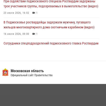
При содействии подмосковного спецназа Росгвардии задержаны
действиях в Подмосковье (видео)
трое участников группы, подозреваемых в вымогательстве (видео)
31 июля 2026, 09:00
23 июля 2026, 16:02
1
В Подмосковье росгвардейцы задержали мужчину, пугавшего
жильцов многоквартирного дома охотничьим карабином (видео)
16 июля 2026, 09:00
1
Сотрудники спецподразделений подмосковного главка Росгвардии
провели тактико-специальные учения в Подмосковье
15 июля 2026, 14:22
5
Росгвардейцы в Подмосковье задержали мужчину, находящегося в
федеральном розыске (видео)
Московская область
Официальный сайт Правительства
22 июля 2026, 14:15
1
Росгвардейцы предотвратили массовый налет вражеских
беспилотников в ДНР
22 июля 2026, 14:27