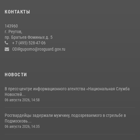
Росгвардейцы открыли свои двери для школьников в Подмосковье
18 июля 2026, 07:03
9
КОНТАКТЫ
В подмосковном главке Росгвардии выявили сильнейших
143960
сотрудников спецподразделений в преодолении полосы
г. Реутов,
препятствий со стрельбой
пр. Братьев Фоминых д. 5
+ 7 (495) 528-47-06
14 июля 2026, 15:13
3
ODiRgupomo@rosguard.gov.ru
НОВОСТИ
В пресс-центре информационного агентства «Национальная Служба
Новостей...
06 августа 2026, 14:58
Росгвардейцы задержали мужчину, подозреваемого в стрельбе в
Подмосковь...
06 августа 2026, 14:35