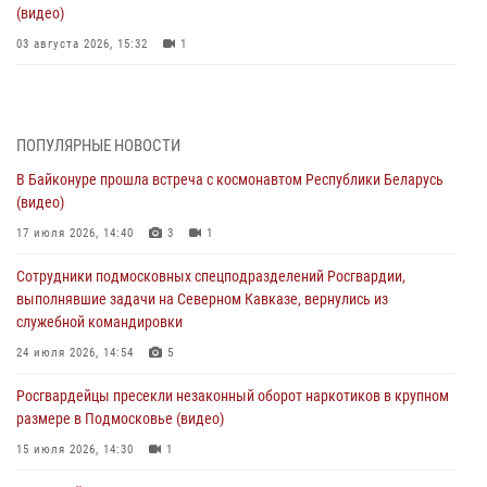
(видео)
03 августа 2026, 15:32
1
Росгвардейцы пресекли кражу сантехники, совершённую
«семейным подрядом» в Подмосковье (видео)
03 августа 2026, 15:08
1
ПОПУЛЯРНЫЕ НОВОСТИ
В Байконуре прошла встреча с космонавтом Республики Беларусь
В Подмосковье отметили годовщину со Дня образования ОМОН
(видео)
«Пересвет»
17 июля 2026, 14:40
3
1
02 августа 2026, 18:01
8
Сотрудники подмосковных спецподразделений Росгвардии,
Офицер подмосковного главка Росгвардии стал гостем эфира
выполнявшие задачи на Северном Кавказе, вернулись из
«Радио 1»
служебной командировки
01 августа 2026, 17:57
24 июля 2026, 14:54
5
Росгвардейцы задержали рецидивиста, подозреваемого в краже на
Росгвардейцы пресекли незаконный оборот наркотиков в крупном
крупную сумму в Подмосковье
размере в Подмосковье (видео)
31 июля 2026, 13:00
15 июля 2026, 14:30
1
Росгвардейцы задержали подозреваемых в мошеннических