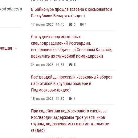
Офицер подмосковного главка Росгвардии
кой области
стал гостем эфира «Радио 1»
В Байконуре прошла встреча с космонавтом
Республики Беларусь (видео)
01 августа 2026, 17:57
17 июля 2026, 14:40
3
1
Росгвардейцы задержали рецидивиста,
подозреваемого в краже на крупную сумму в
Сотрудники подмосковных
Подмосковье
спецподразделений Росгвардии,
ующая →
выполнявшие задачи на Северном Кавказе,
31 июля 2026, 13:00
вернулись из служебной командировки
Росгвардейцы задержали подозреваемых в
24 июля 2026, 14:54
5
мошеннических действиях в Подмосковье
(видео)
Росгвардейцы пресекли незаконный оборот
наркотиков в крупном размере в
31 июля 2026, 09:00
Подмосковье (видео)
В Главном управлении Росгвардии по
15 июля 2026, 14:30
1
Московской области состоялось
торжественное собрание, посвященное
При содействии подмосковного спецназа
юбилею образования региональной
Росгвардии задержаны трое участников
общественной организации ветеранов войск
группы, подозреваемых в вымогательстве
правопорядка (видео)
(видео)