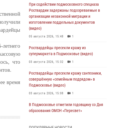
При содействии подмосковного спецназа
Росгвардии задержаны подозреваемые в
твенной
организации незаконной миграции и
получили
изготовлении поддельных документов
(видео)
вардейцы
05 августа 2026, 15:48
1
-летнего
Росгвардейцы пресекли кражу из
кассовую
супермаркета в Подмосковье (видео)
ось, что
03 августа 2026, 15:32
1
нтов.
Росгвардейцы пресекли кражу сантехники,
совершённую «семейным подрядом» в
ее время
Подмосковье (видео)
03 августа 2026, 15:08
1
В Подмосковье отметили годовщину со Дня
образования ОМОН «Пересвет»
02 августа 2026, 18:01
8
ПОПУЛЯРНЫЕ НОВОСТИ