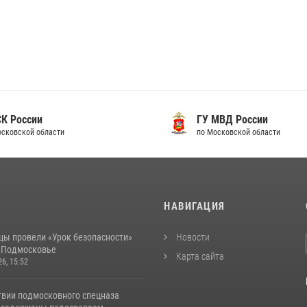
 России
ГУ МВД России
ковской области
по Московской области
И
НАВИГАЦИЯ
цы провели «Урок безопасности»
Новости
в Подмосковье
Карта сайта
26, 15:52
твии подмосковного спецназа