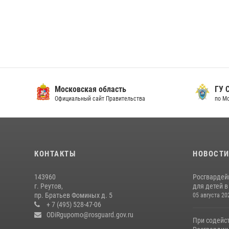
Московская область
ГУ СК
Официальный сайт Правительства
по Мос
КОНТАКТЫ
НОВОСТ
143960
Росгвардей
г. Реутов,
для детей 
пр. Братьев Фоминых д. 5
05 августа 20
+ 7 (495) 528-47-06
ODiRgupomo@rosguard.gov.ru
При содейс