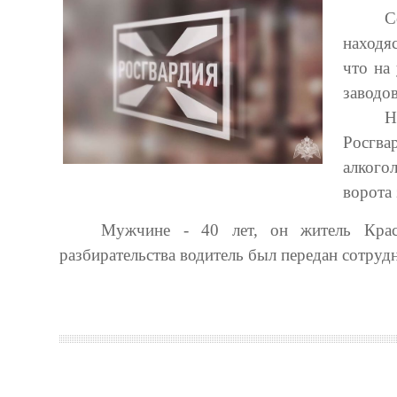
С
находя
что на
заводов
Н
Росгв
алкого
ворота
Мужчине - 40 лет, он житель Крас
разбирательства водитель был передан сотруд