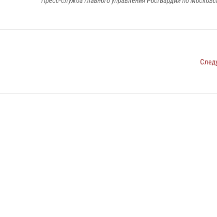
Пресс-служба Главного управления Росгвардии по Московс
След