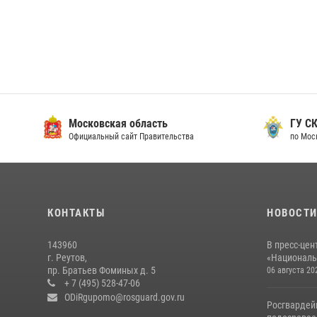
Московская область
ГУ СК
Официальный сайт Правительства
по Мос
КОНТАКТЫ
НОВОСТ
143960
В пресс-цен
г. Реутов,
«Националь
пр. Братьев Фоминых д. 5
06 августа 20
+ 7 (495) 528-47-06
ODiRgupomo@rosguard.gov.ru
Росгвардей