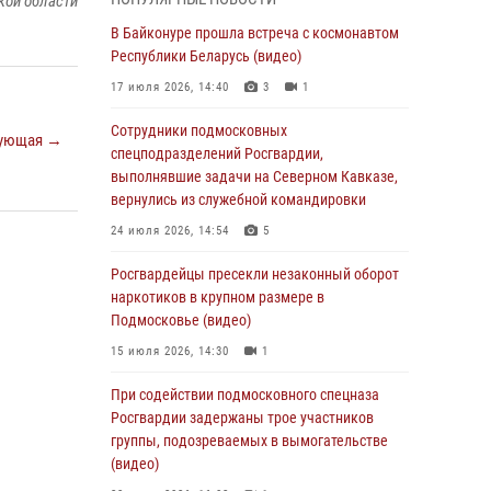
кой области
супермаркета в Подмосковье (видео)
В Байконуре прошла встреча с космонавтом
03 августа 2026, 15:32
1
Республики Беларусь (видео)
Росгвардейцы пресекли кражу сантехники,
17 июля 2026, 14:40
3
1
совершённую «семейным подрядом» в
Подмосковье (видео)
Сотрудники подмосковных
ующая →
спецподразделений Росгвардии,
03 августа 2026, 15:08
1
выполнявшие задачи на Северном Кавказе,
В Подмосковье отметили годовщину со Дня
вернулись из служебной командировки
образования ОМОН «Пересвет»
24 июля 2026, 14:54
5
02 августа 2026, 18:01
8
Росгвардейцы пресекли незаконный оборот
Офицер подмосковного главка Росгвардии
наркотиков в крупном размере в
стал гостем эфира «Радио 1»
Подмосковье (видео)
01 августа 2026, 17:57
15 июля 2026, 14:30
1
Росгвардейцы задержали рецидивиста,
При содействии подмосковного спецназа
подозреваемого в краже на крупную сумму в
Росгвардии задержаны трое участников
Подмосковье
группы, подозреваемых в вымогательстве
(видео)
31 июля 2026, 13:00