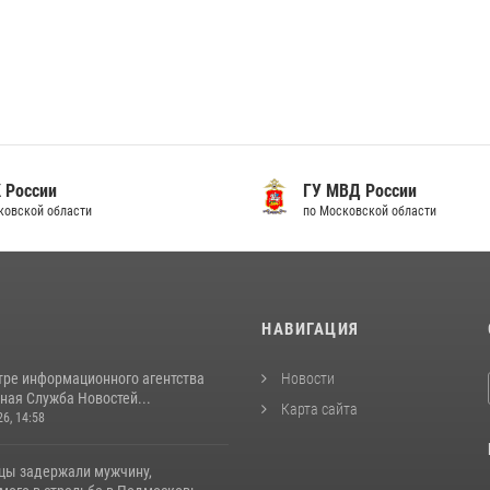
 России
ГУ МВД России
ковской области
по Московской области
И
НАВИГАЦИЯ
тре информационного агентства
Новости
ная Служба Новостей...
Карта сайта
26, 14:58
цы задержали мужчину,