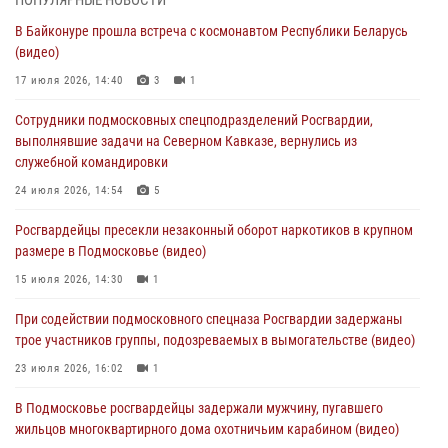
В Байконуре прошла встреча с космонавтом Республики Беларусь
В Подмосковье отметили годовщину со Дня образования ОМОН
(видео)
«Пересвет»
17 июля 2026, 14:40
3
1
02 августа 2026, 18:01
8
Сотрудники подмосковных спецподразделений Росгвардии,
Офицер подмосковного главка Росгвардии стал гостем эфира
выполнявшие задачи на Северном Кавказе, вернулись из
«Радио 1»
служебной командировки
01 августа 2026, 17:57
24 июля 2026, 14:54
5
Росгвардейцы задержали рецидивиста, подозреваемого в краже на
Росгвардейцы пресекли незаконный оборот наркотиков в крупном
крупную сумму в Подмосковье
размере в Подмосковье (видео)
31 июля 2026, 13:00
15 июля 2026, 14:30
1
Росгвардейцы задержали подозреваемых в мошеннических
При содействии подмосковного спецназа Росгвардии задержаны
действиях в Подмосковье (видео)
трое участников группы, подозреваемых в вымогательстве (видео)
31 июля 2026, 09:00
23 июля 2026, 16:02
1
В Подмосковье росгвардейцы задержали мужчину, пугавшего
жильцов многоквартирного дома охотничьим карабином (видео)