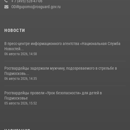
+ 7 (495) 528-47-06
14 июля 2026, 15:13
3
ODiRgupomo@rosguard.gov.ru
НОВОСТИ
В пресс-центре информационного агентства «Национальная Служба
Новостей...
06 августа 2026, 14:58
Росгвардейцы задержали мужчину, подозреваемого в стрельбе в
Подмосковь...
06 августа 2026, 14:35
Росгвардейцы провели «Урок безопасности» для детей в
Подмосковье
05 августа 2026, 15:52