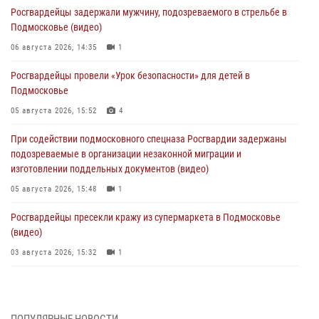
Росгвардейцы задержали мужчину, подозреваемого в стрельбе в
Подмосковье (видео)
06 августа 2026, 14:35
1
Росгвардейцы провели «Урок безопасности» для детей в
Подмосковье
05 августа 2026, 15:52
4
При содействии подмосковного спецназа Росгвардии задержаны
подозреваемые в организации незаконной миграции и
изготовлении поддельных документов (видео)
05 августа 2026, 15:48
1
Росгвардейцы пресекли кражу из супермаркета в Подмосковье
(видео)
03 августа 2026, 15:32
1
Росгвардейцы пресекли кражу сантехники, совершённую
«семейным подрядом» в Подмосковье (видео)
03 августа 2026, 15:08
1
ПОПУЛЯРНЫЕ НОВОСТИ