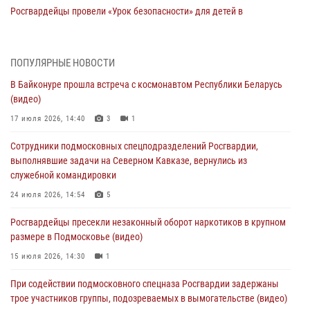
Росгвардейцы провели «Урок безопасности» для детей в
Подмосковье
05 августа 2026, 15:52
4
ПОПУЛЯРНЫЕ НОВОСТИ
При содействии подмосковного спецназа Росгвардии задержаны
В Байконуре прошла встреча с космонавтом Республики Беларусь
подозреваемые в организации незаконной миграции и
(видео)
изготовлении поддельных документов (видео)
17 июля 2026, 14:40
3
1
05 августа 2026, 15:48
1
Сотрудники подмосковных спецподразделений Росгвардии,
Сотрудники спецподразделения подмосковного главка Росгвардии
выполнявшие задачи на Северном Кавказе, вернулись из
отработали навыки огневой подготовки на комплексных учениях
служебной командировки
04 августа 2026, 12:21
4
24 июля 2026, 14:54
5
За прошедший месяц росгвардейцы 7386 раз выезжали по
Росгвардейцы пресекли незаконный оборот наркотиков в крупном
сигналам «Тревога» с охраняемых объектов в Подмосковье
размере в Подмосковье (видео)
04 августа 2026, 12:15
15 июля 2026, 14:30
1
Росгвардейцы пресекли кражу из супермаркета в Подмосковье
При содействии подмосковного спецназа Росгвардии задержаны
(видео)
трое участников группы, подозреваемых в вымогательстве (видео)
03 августа 2026, 15:32
1