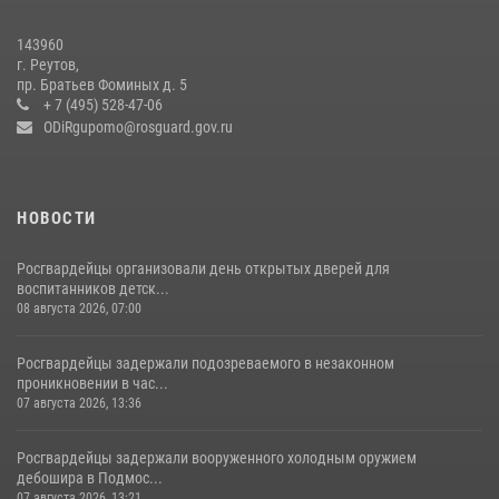
В подмосковном главке Росгвардии выявили сильнейших
143960
сотрудников спецподразделений в преодолении полосы
г. Реутов,
препятствий со стрельбой
пр. Братьев Фоминых д. 5
+ 7 (495) 528-47-06
14 июля 2026, 15:13
3
ODiRgupomo@rosguard.gov.ru
НОВОСТИ
Росгвардейцы организовали день открытых дверей для
воспитанников детск...
08 августа 2026, 07:00
Росгвардейцы задержали подозреваемого в незаконном
проникновении в час...
07 августа 2026, 13:36
Росгвардейцы задержали вооруженного холодным оружием
дебошира в Подмос...
07 августа 2026, 13:21