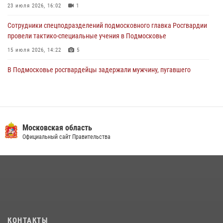
23 июля 2026, 16:02
1
Сотрудники спецподразделений подмосковного главка Росгвардии
провели тактико-специальные учения в Подмосковье
15 июля 2026, 14:22
5
В Подмосковье росгвардейцы задержали мужчину, пугавшего
жильцов многоквартирного дома охотничьим карабином (видео)
16 июля 2026, 09:00
1
Росгвардейцы в Подмосковье задержали мужчину, находящегося в
федеральном розыске (видео)
Московская область
Официальный сайт Правительства
22 июля 2026, 14:15
1
Росгвардейцы предотвратили массовый налет вражеских
беспилотников в ДНР
22 июля 2026, 14:27
Росгвардейцы открыли свои двери для школьников в Подмосковье
18 июля 2026, 07:03
9
КОНТАКТЫ