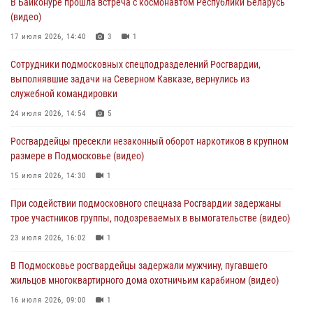
В Байконуре прошла встреча с космонавтом Республики Беларусь
крупную сумму в Подмосковье
(видео)
31 июля 2026, 13:00
17 июля 2026, 14:40
3
1
Росгвардейцы задержали подозреваемых в мошеннических
Сотрудники подмосковных спецподразделений Росгвардии,
действиях в Подмосковье (видео)
выполнявшие задачи на Северном Кавказе, вернулись из
31 июля 2026, 09:00
служебной командировки
В Главном управлении Росгвардии по Московской области
24 июля 2026, 14:54
5
состоялось торжественное собрание, посвященное юбилею
Росгвардейцы пресекли незаконный оборот наркотиков в крупном
образования региональной общественной организации ветеранов
размере в Подмосковье (видео)
войск правопорядка (видео)
15 июля 2026, 14:30
1
30 июля 2026, 13:00
5
1
При содействии подмосковного спецназа Росгвардии задержаны
Росгвардейцы задержали нетрезвую автоледи в Подмосковье
трое участников группы, подозреваемых в вымогательстве (видео)
30 июля 2026, 08:00
1
23 июля 2026, 16:02
1
В Подмосковье росгвардейцы задержали мужчину, пугавшего
жильцов многоквартирного дома охотничьим карабином (видео)
16 июля 2026, 09:00
1