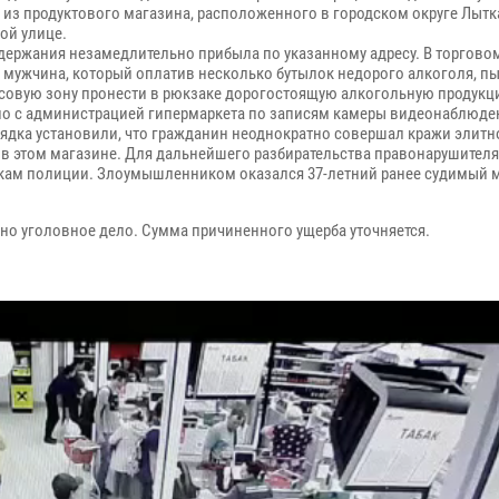
» из продуктового магазина, расположенного в городском округе Лыт
ой улице.
адержания незамедлительно прибыла по указанному адресу. В торгово
 мужчина, который оплатив несколько бутылок недорого алкоголя, п
ссовую зону пронести в рюкзаке дорогостоящую алкогольную продукц
о с администрацией гипермаркета по записям камеры видеонаблюде
ядка установили, что гражданин неоднократно совершал кражи элитн
 в этом магазине. Для дальнейшего разбирательства правонарушител
кам полиции. Злоумышленником оказался 37-летний ранее судимый 
но уголовное дело. Сумма причиненного ущерба уточняется.