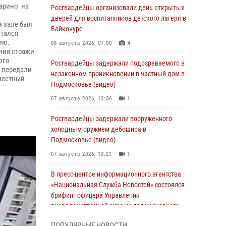
карино на
Росгвардейцы организовали день открытых
дверей для воспитанников детского лагеря в
м зале был
Байконуре
ытался
ию.
08 августа 2026, 07:00
4
ния стражи
ого
Росгвардейцы задержали подозреваемого в
я передали
незаконном проникновении в частный дом в
местный
Подмосковье (видео)
07 августа 2026, 13:36
1
Росгвардейцы задержали вооруженного
холодным оружием дебошира в
Подмосковье (видео)
07 августа 2026, 13:21
1
В пресс-центре информационного агентства
«Национальная Служба Новостей» состоялся
брифинг офицера Управления
вневедомственной охраны подмосковного
главка Росгвардии
ПОПУЛЯРНЫЕ НОВОСТИ