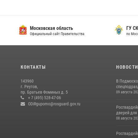
Московская область
ГУ СК
Официальный сайт Правительства
по Мос
КОНТАКТЫ
НОВОСТ
143960
В Подмоско
г. Реутов,
спецподразд
пр. Братьев Фоминых д. 5
09 августа 20
+ 7 (495) 528-47-06
ODiRgupomo@rosguard.gov.ru
Росгвардей
дверей для 
08 августа 20
Росгвардей