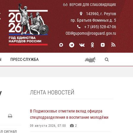
ВЕРСИЯ ДЛЯ СЛАБОВИДЯЩИХ
К
143960, г. Реутов
пр. Братьев Фоминых д. 5
+ 7 (495) 528-47-06
ODiRgupomo@rosguard.gov.ru
Ы
ПРЕСС-СЛУЖБА
ЛЕНТА НОВОСТЕЙ
У
В Подмосковье отметили вклад офицера
спецподразделения в воспитание молодёжи
09 августа 2026, 07:00
2
ил сигнал