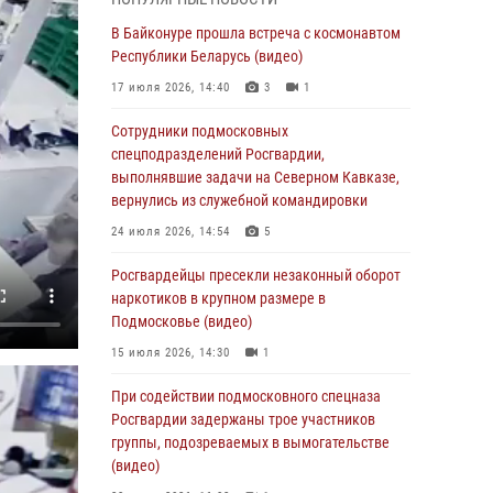
06 августа 2026, 14:58
В Байконуре прошла встреча с космонавтом
Росгвардейцы задержали мужчину,
Республики Беларусь (видео)
подозреваемого в стрельбе в Подмосковье
17 июля 2026, 14:40
3
1
(видео)
Сотрудники подмосковных
06 августа 2026, 14:35
1
спецподразделений Росгвардии,
Росгвардейцы провели «Урок безопасности»
выполнявшие задачи на Северном Кавказе,
для детей в Подмосковье
вернулись из служебной командировки
05 августа 2026, 15:52
4
24 июля 2026, 14:54
5
При содействии подмосковного спецназа
Росгвардейцы пресекли незаконный оборот
Росгвардии задержаны подозреваемые в
наркотиков в крупном размере в
организации незаконной миграции и
Подмосковье (видео)
изготовлении поддельных документов
15 июля 2026, 14:30
1
(видео)
При содействии подмосковного спецназа
05 августа 2026, 15:48
1
Росгвардии задержаны трое участников
Сотрудники спецподразделения
группы, подозреваемых в вымогательстве
подмосковного главка Росгвардии
(видео)
отработали навыки огневой подготовки на