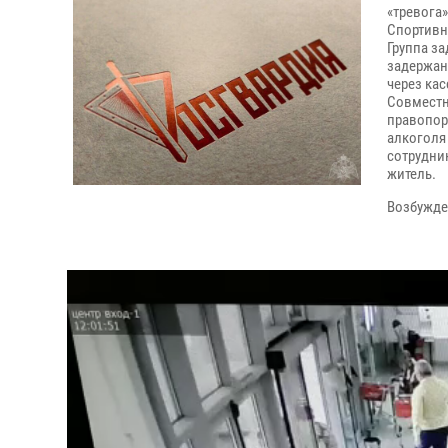
«тревога
Спортивн
Группа з
задержан
через ка
Совместн
правопор
алкоголя
сотрудни
житель.
Возбужде